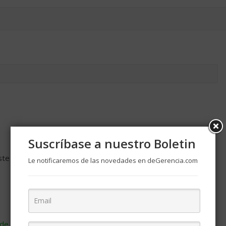
Suscríbase a nuestro Boletin
ste navegador para la próxima vez que comente.
Le notificaremos de las novedades en deGerencia.com
de cómo se procesan los datos de tus comentarios
.