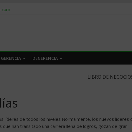
obrar en 2026
n caro
 a tiempo
 qué hacer
rlo y venderle
 GERENCIA
DEGERENCIA
LIBRO DE NEGOCIO
ías
vos líderes de todos los niveles Normalmente, los nuevos líderes 
s que han transitado una carrera llena de logros, gozan de gran