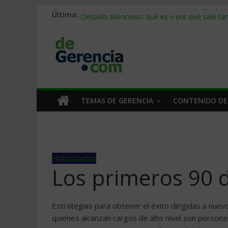
Última:
Stablecoins para empresas: cómo pagar y c
Despido silencioso: qué es y por qué sale ta
IA en selección de personal: cómo auditarla
Trabajo forzoso en la cadena de suministro:
Mercado hispano de EE. UU.: cómo segmenta
TEMAS DE GERENCIA
CONTENIDO DE
Habilidades
Los primeros 90 d
Estrategias para obtener el éxito dirigidas a nue
quienes alcanzan cargos de alto nivel son persona