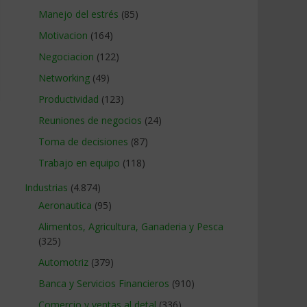
Manejo del estrés
(85)
Motivacion
(164)
Negociacion
(122)
Networking
(49)
Productividad
(123)
Reuniones de negocios
(24)
Toma de decisiones
(87)
Trabajo en equipo
(118)
Industrias
(4.874)
Aeronautica
(95)
Alimentos, Agricultura, Ganaderia y Pesca
(325)
Automotriz
(379)
Banca y Servicios Financieros
(910)
Comercio y ventas al detal
(336)