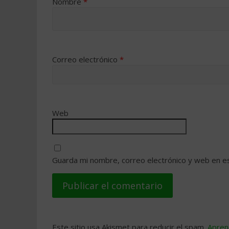
Nombre
*
Correo electrónico
*
Web
Guarda mi nombre, correo electrónico y web en e
Este sitio usa Akismet para reducir el spam.
Apren