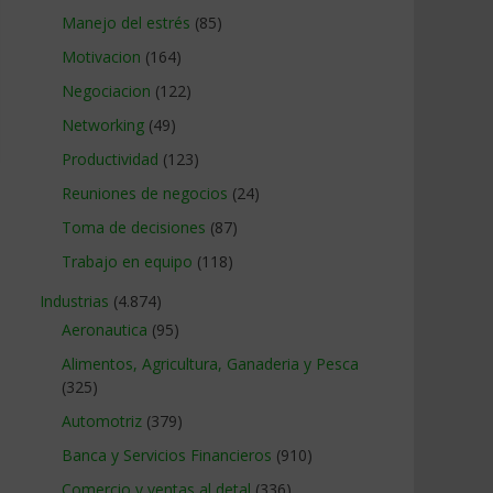
Manejo del estrés
(85)
Motivacion
(164)
Negociacion
(122)
Networking
(49)
Productividad
(123)
Reuniones de negocios
(24)
Toma de decisiones
(87)
Trabajo en equipo
(118)
Industrias
(4.874)
Aeronautica
(95)
Alimentos, Agricultura, Ganaderia y Pesca
(325)
Automotriz
(379)
Banca y Servicios Financieros
(910)
Comercio y ventas al detal
(336)