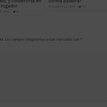
ivo, y convertirse en
última palabra?
rrogador
octubre 22, 2004
12
8, 2012
0
da.
Los campos obligatorios están marcados con
*