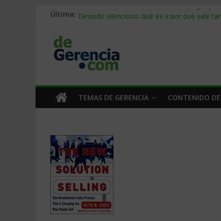
Última:
Stablecoins para empresas: cómo pagar y c
Despido silencioso: qué es y por qué sale ta
IA en selección de personal: cómo auditarla
Trabajo forzoso en la cadena de suministro:
Mercado hispano de EE. UU.: cómo segmenta
TEMAS DE GERENCIA
CONTENIDO DE