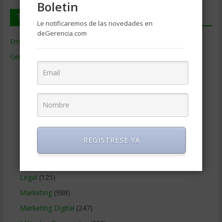
Boletin
Temas de Gerencia
Le notificaremos de las novedades en
deGerencia.com
Empresas de Gerencia
(38)
Gerencia
(9.481)
Ciencias Económicas
(80)
Contabilidad
(466)
Educacion Gerencial
(454)
Estrategia Empresarial
(304)
Finanzas Corporativas
(748)
REGISTRESE YA
Gerencia social y ambiental
(223)
Gobierno Corporativo
(11)
Legal
(125)
Marketing
(988)
Marketing Digital
(247)