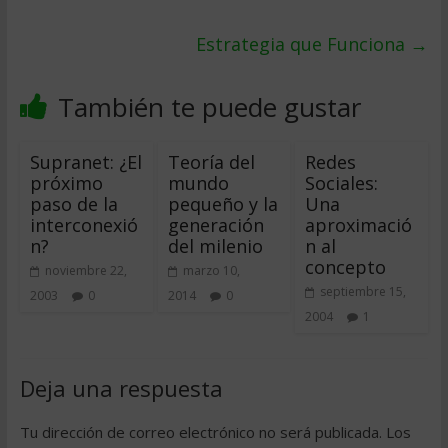
Estrategia que Funciona
→
También te puede gustar
Supranet: ¿El
Teoría del
Redes
próximo
mundo
Sociales:
paso de la
pequeño y la
Una
interconexió
generación
aproximació
n?
del milenio
n al
concepto
noviembre 22,
marzo 10,
septiembre 15,
2003
0
2014
0
2004
1
Deja una respuesta
Tu dirección de correo electrónico no será publicada.
Los