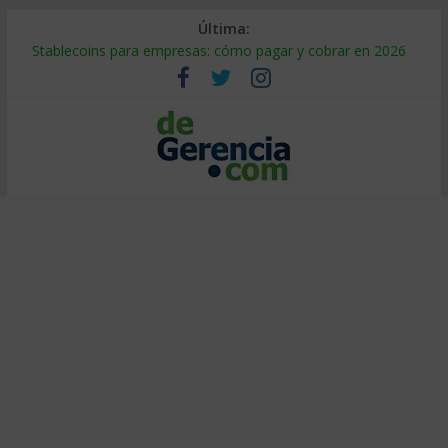
Última:
Stablecoins para empresas: cómo pagar y cobrar en 2026
Despido silencioso: qué es y por qué sale tan caro
IA en selección de personal: cómo auditarla a tiempo
Trabajo forzoso en la cadena de suministro: qué hacer
Mercado hispano de EE. UU.: cómo segmentarlo y venderle