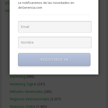
Le notificaremos de las novedades en
Empresas de Gerencia
(38)
deGerencia.com
Gerencia
(9.477)
Ciencias Económicas
(80)
Contabilidad
(466)
Educacion Gerencial
(454)
Estrategia Empresarial
(304)
Finanzas Corporativas
(748)
Gerencia social y ambiental
(223)
REGISTRESE YA
Gobierno Corporativo
(11)
Legal
(125)
Marketing
(988)
Marketing Digital
(247)
Métodos Gerenciales
(280)
Negocios Internacionales
(2.257)
Negocios Online
(1.405)