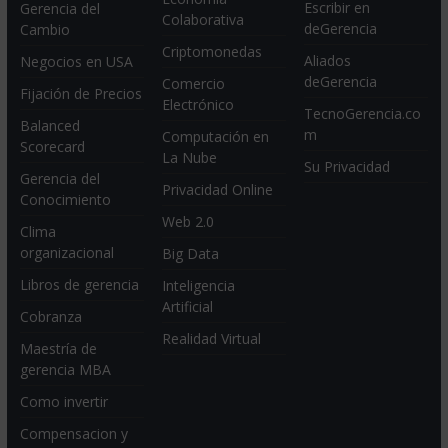
Escribir en
Gerencia del
Colaborativa
deGerencia
Cambio
Criptomonedas
Aliados
Negocios en USA
deGerencia
Comercio
Fijación de Precios
Electrónico
TecnoGerencia.co
Balanced
m
Computación en
Scorecard
La Nube
Su Privacidad
Gerencia del
Privacidad Online
Conocimiento
Web 2.0
Clima
organizacional
Big Data
Libros de gerencia
Inteligencia
Artificial
Cobranza
Realidad Virtual
Maestría de
gerencia MBA
Como invertir
Compensacion y