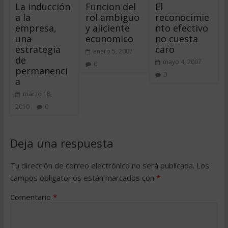
La inducción
Funcion del
El
a la
rol ambiguo
reconocimie
empresa,
y aliciente
nto efectivo
una
economico
no cuesta
estrategia
caro
enero 5, 2007
de
mayo 4, 2007
0
permanenci
0
a
marzo 18,
2010
0
Deja una respuesta
Tu dirección de correo electrónico no será publicada.
Los
campos obligatorios están marcados con
*
Comentario
*