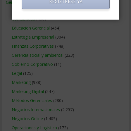
REGISTRESE YA
Gerencia
(9.477)
Ciencias Económicas
(80)
Contabilidad
(466)
Educacion Gerencial
(454)
Estrategia Empresarial
(304)
Finanzas Corporativas
(748)
Gerencia social y ambiental
(223)
Gobierno Corporativo
(11)
Legal
(125)
Marketing
(988)
Marketing Digital
(247)
Métodos Gerenciales
(280)
Negocios Internacionales
(2.257)
Negocios Online
(1.405)
Operaciones y Logística
(172)