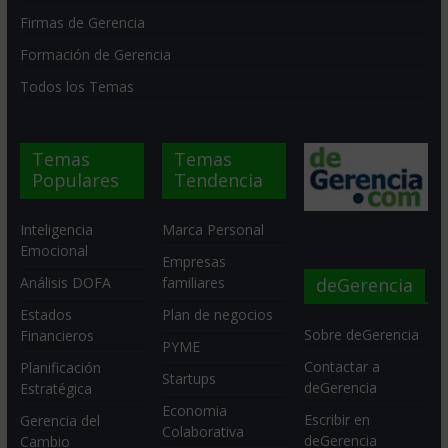
Firmas de Gerencia
Formación de Gerencia
Todos los Temas
Temas
Temas
Populares
Tendencia
Inteligencia
Marca Personal
Emocional
Empresas
deGerencia
Análisis DOFA
familiares
Estados
Plan de negocios
Sobre deGerencia
Financieros
PYME
Contactar a
Planificación
Startups
deGerencia
Estratégica
Economia
Escribir en
Gerencia del
Colaborativa
deGerencia
Cambio