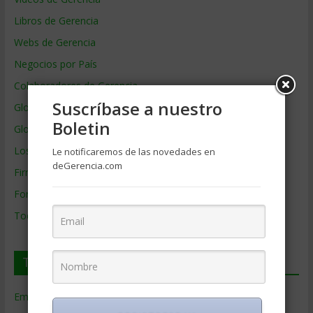
Libros de Gerencia
Webs de Gerencia
Negocios por País
Colaboradores de Gerencia
Suscríbase a nuestro
Glosario
Boletin
Glosario Inglés – Español
Los mejores MBA
Le notificaremos de las novedades en
deGerencia.com
Firmas de Gerencia
Formación de Gerencia
Todos los Temas
Temas de Gerencia
Empresas de Gerencia
(38)