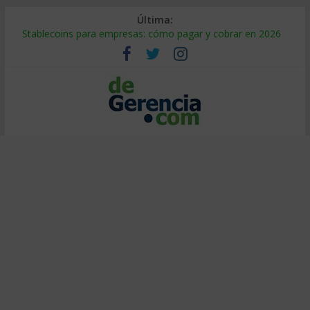
Última:
Stablecoins para empresas: cómo pagar y cobrar en 2026
Despido silencioso: qué es y por qué sale tan caro
IA en selección de personal: cómo auditarla a tiempo
Trabajo forzoso en la cadena de suministro: qué hacer
Mercado hispano de EE. UU.: cómo segmentarlo y venderle