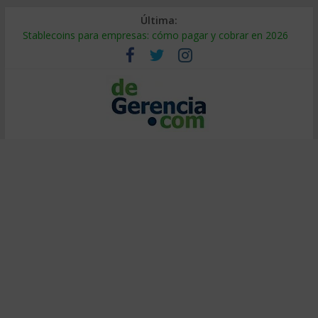
Última:
Stablecoins para empresas: cómo pagar y cobrar en 2026
Despido silencioso: qué es y por qué sale tan caro
IA en selección de personal: cómo auditarla a tiempo
Trabajo forzoso en la cadena de suministro: qué hacer
Mercado hispano de EE. UU.: cómo segmentarlo y venderle