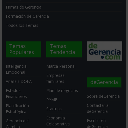
Firmas de Gerencia
Formación de Gerencia
Todos los Temas
Temas
Temas
Populares
Tendencia
Inteligencia
Marca Personal
Emocional
Empresas
deGerencia
Análisis DOFA
familiares
Estados
Plan de negocios
Sobre deGerencia
Financieros
PYME
Contactar a
Planificación
Startups
deGerencia
Estratégica
Economia
Escribir en
Gerencia del
Colaborativa
deGerencia
Cambio