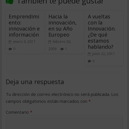
También te puede gustar
Emprendimi
Hacia la
A vueltas
ento:
innovación,
con la
innovación e
en su Año
Innovación.
información
Europeo
¿De qué
estamos
enero 9, 2017
febrero 26,
hablando?
0
2009
1
junio 22, 2011
0
Deja una respuesta
Tu dirección de correo electrónico no será publicada.
Los
campos obligatorios están marcados con
*
Comentario
*