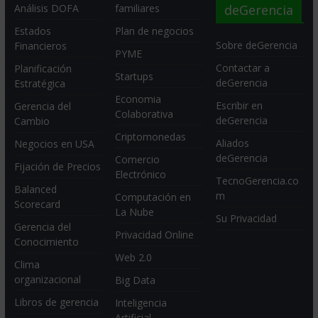
deGerencia
Análisis DOFA
familiares
Estados
Plan de negocios
Sobre deGerencia
Financieros
PYME
Contactar a
Planificación
Startups
deGerencia
Estratégica
Economia
Escribir en
Gerencia del
Colaborativa
deGerencia
Cambio
Criptomonedas
Aliados
Negocios en USA
deGerencia
Comercio
Fijación de Precios
Electrónico
TecnoGerencia.co
Balanced
m
Computación en
Scorecard
La Nube
Su Privacidad
Gerencia del
Privacidad Online
Conocimiento
Web 2.0
Clima
organizacional
Big Data
Libros de gerencia
Inteligencia
Artificial