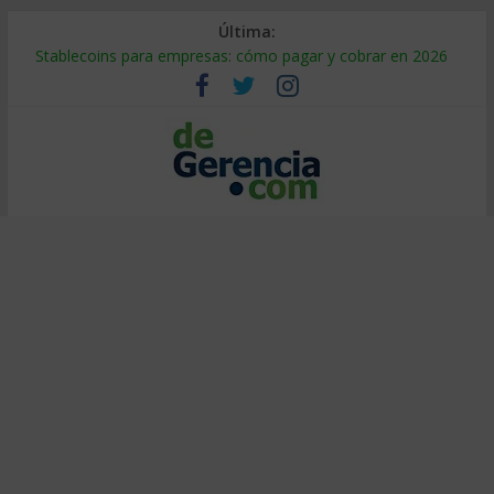
Última:
Stablecoins para empresas: cómo pagar y cobrar en 2026
Despido silencioso: qué es y por qué sale tan caro
IA en selección de personal: cómo auditarla a tiempo
Trabajo forzoso en la cadena de suministro: qué hacer
Mercado hispano de EE. UU.: cómo segmentarlo y venderle