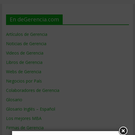
En deGerencia.com
Artículos de Gerencia
Noticias de Gerencia
Videos de Gerencia
Libros de Gerencia
Webs de Gerencia
Negocios por País
Colaboradores de Gerencia
Glosario
Glosario Inglés – Español
Los mejores MBA
Firmas de Gerencia