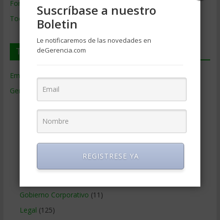
Formación de Gerencia
Suscríbase a nuestro
Todos los Temas
Boletin
Le notificaremos de las novedades en
Temas de Gerencia
deGerencia.com
Empresas de Gerencia
(38)
Gerencia
(9.477)
Ciencias Económicas
(80)
Contabilidad
(466)
Educacion Gerencial
(454)
Estrategia Empresarial
(304)
REGISTRESE YA
Finanzas Corporativas
(748)
Gerencia social y ambiental
(223)
Gobierno Corporativo
(11)
Legal
(125)