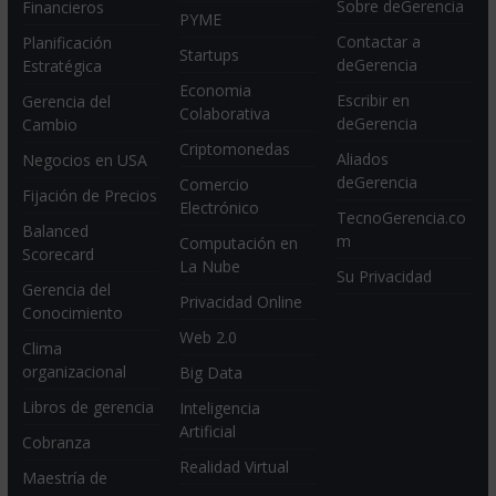
Sobre deGerencia
Financieros
PYME
Contactar a
Planificación
Startups
deGerencia
Estratégica
Economia
Escribir en
Gerencia del
Colaborativa
deGerencia
Cambio
Criptomonedas
Aliados
Negocios en USA
deGerencia
Comercio
Fijación de Precios
Electrónico
TecnoGerencia.co
Balanced
m
Computación en
Scorecard
La Nube
Su Privacidad
Gerencia del
Privacidad Online
Conocimiento
Web 2.0
Clima
organizacional
Big Data
Libros de gerencia
Inteligencia
Artificial
Cobranza
Realidad Virtual
Maestría de