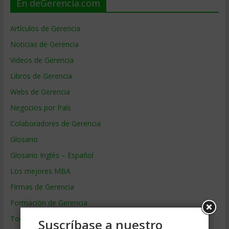
En deGerencia.com
Artículos de Gerencia
Noticias de Gerencia
Videos de Gerencia
Libros de Gerencia
Webs de Gerencia
Negocios por País
Colaboradores de Gerencia
Glosario
Glosario Inglés – Español
Los mejores MBA
Firmas de Gerencia
Formación de Gerencia
Todos los Temas
Suscríbase a nuestro