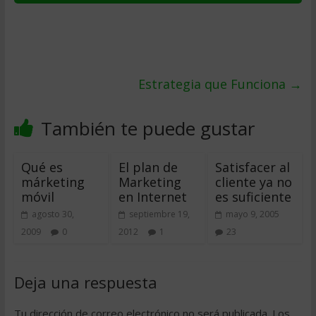
Estrategia que Funciona
→
También te puede gustar
Qué es
El plan de
Satisfacer al
márketing
Marketing
cliente ya no
móvil
en Internet
es suficiente
agosto 30,
septiembre 19,
mayo 9, 2005
2009
0
2012
1
23
Deja una respuesta
Tu dirección de correo electrónico no será publicada.
Los