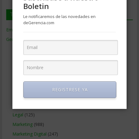
Boletin
Temas de Gerencia
Le notificaremos de las novedades en
deGerencia.com
Empresas de Gerencia
(38)
Gerencia
(9.477)
Ciencias Económicas
(80)
Contabilidad
(466)
Educacion Gerencial
(454)
Estrategia Empresarial
(304)
Finanzas Corporativas
(748)
REGISTRESE YA
Gerencia social y ambiental
(223)
Gobierno Corporativo
(11)
Legal
(125)
Marketing
(988)
Marketing Digital
(247)