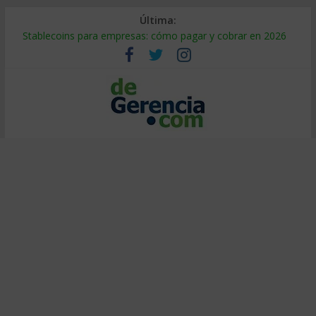
Última:
Stablecoins para empresas: cómo pagar y cobrar en 2026
Despido silencioso: qué es y por qué sale tan caro
IA en selección de personal: cómo auditarla a tiempo
Trabajo forzoso en la cadena de suministro: qué hacer
Mercado hispano de EE. UU.: cómo segmentarlo y venderle