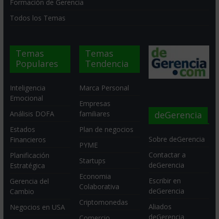
Formación de Gerencia
Todos los Temas
Temas
Temas
Populares
Tendencia
Inteligencia
Marca Personal
Emocional
Empresas
deGerencia
Análisis DOFA
familiares
Estados
Plan de negocios
Sobre deGerencia
Financieros
PYME
Contactar a
Planificación
Startups
deGerencia
Estratégica
Economia
Escribir en
Gerencia del
Colaborativa
deGerencia
Cambio
Criptomonedas
Aliados
Negocios en USA
deGerencia
Comercio