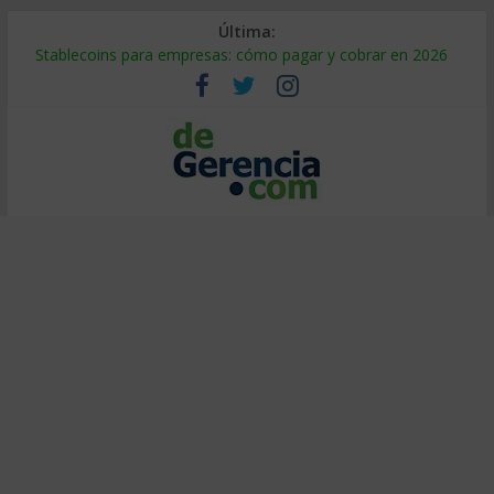
Última:
Stablecoins para empresas: cómo pagar y cobrar en 2026
Despido silencioso: qué es y por qué sale tan caro
IA en selección de personal: cómo auditarla a tiempo
Trabajo forzoso en la cadena de suministro: qué hacer
Mercado hispano de EE. UU.: cómo segmentarlo y venderle