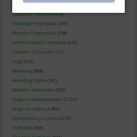
Contabilidad
(466)
Educacion Gerencial
(454)
Estrategia Empresarial
(304)
Finanzas Corporativas
(748)
Gerencia social y ambiental
(223)
Gobierno Corporativo
(11)
Legal
(125)
Marketing
(988)
Marketing Digital
(247)
Métodos Gerenciales
(280)
Negocios Internacionales
(2.257)
Negocios Online
(1.405)
Operaciones y Logística
(172)
Publicidad
(306)