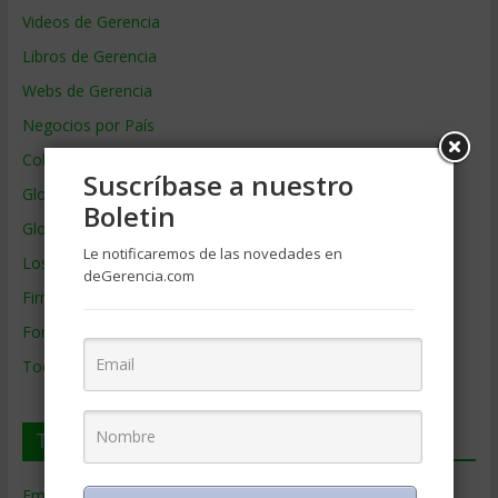
Videos de Gerencia
Libros de Gerencia
Webs de Gerencia
Negocios por País
Colaboradores de Gerencia
Suscríbase a nuestro
Glosario
Boletin
Glosario Inglés – Español
Le notificaremos de las novedades en
Los mejores MBA
deGerencia.com
Firmas de Gerencia
Formación de Gerencia
Todos los Temas
Temas de Gerencia
Empresas de Gerencia
(38)