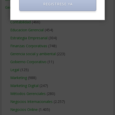
REGISTRESE YA
Gerencia
(9.477)
Ciencias Económicas
(80)
Contabilidad
(466)
Educacion Gerencial
(454)
Estrategia Empresarial
(304)
Finanzas Corporativas
(748)
Gerencia social y ambiental
(223)
Gobierno Corporativo
(11)
Legal
(125)
Marketing
(988)
Marketing Digital
(247)
Métodos Gerenciales
(280)
Negocios Internacionales
(2.257)
Negocios Online
(1.405)