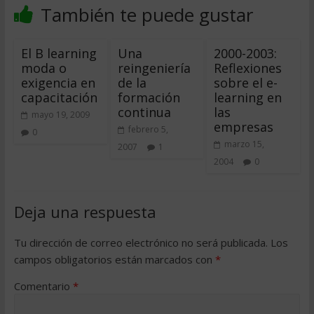
También te puede gustar
El B learning
Una
2000-2003:
moda o
reingeniería
Reflexiones
exigencia en
de la
sobre el e-
capacitación
formación
learning en
continua
las
mayo 19, 2009
empresas
febrero 5,
0
marzo 15,
2007
1
2004
0
Deja una respuesta
Tu dirección de correo electrónico no será publicada.
Los
campos obligatorios están marcados con
*
Comentario
*