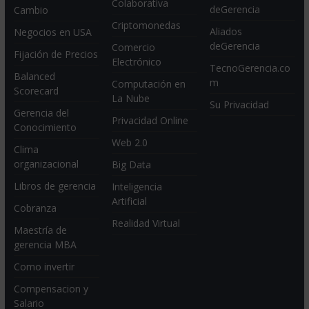
Colaborativa
deGerencia
Cambio
Criptomonedas
Aliados
Negocios en USA
deGerencia
Comercio
Fijación de Precios
Electrónico
TecnoGerencia.co
Balanced
m
Computación en
Scorecard
La Nube
Su Privacidad
Gerencia del
Privacidad Online
Conocimiento
Web 2.0
Clima
organizacional
Big Data
Libros de gerencia
Inteligencia
Artificial
Cobranza
Realidad Virtual
Maestría de
gerencia MBA
Como invertir
Compensacion y
Salario