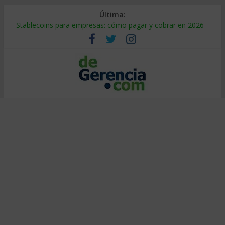
Última:
Stablecoins para empresas: cómo pagar y cobrar en 2026
Despido silencioso: qué es y por qué sale tan caro
IA en selección de personal: cómo auditarla a tiempo
Trabajo forzoso en la cadena de suministro: qué hacer
Mercado hispano de EE. UU.: cómo segmentarlo y venderle