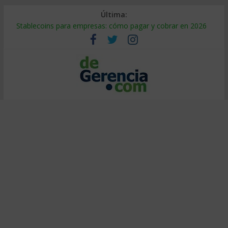
Última:
Stablecoins para empresas: cómo pagar y cobrar en 2026
Despido silencioso: qué es y por qué sale tan caro
IA en selección de personal: cómo auditarla a tiempo
Trabajo forzoso en la cadena de suministro: qué hacer
Mercado hispano de EE. UU.: cómo segmentarlo y venderle