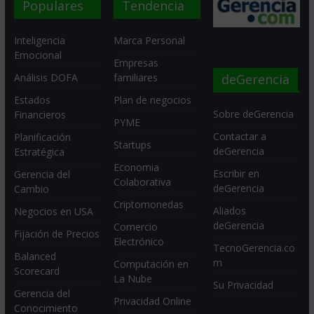
Populares
Tendencia
Inteligencia
Marca Personal
Emocional
Empresas
deGerencia
Análisis DOFA
familiares
Estados
Plan de negocios
Sobre deGerencia
Financieros
PYME
Contactar a
Planificación
Startups
deGerencia
Estratégica
Economia
Escribir en
Gerencia del
Colaborativa
deGerencia
Cambio
Criptomonedas
Aliados
Negocios en USA
deGerencia
Comercio
Fijación de Precios
Electrónico
TecnoGerencia.co
Balanced
m
Computación en
Scorecard
La Nube
Su Privacidad
Gerencia del
Privacidad Online
Conocimiento