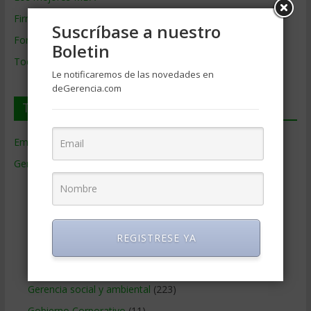
Firmas de Gerencia
Suscríbase a nuestro
Formación de Gerencia
Boletin
Todos los Temas
Le notificaremos de las novedades en
deGerencia.com
Temas de Gerencia
Empresas de Gerencia
(38)
Gerencia
(9.477)
Ciencias Económicas
(80)
Contabilidad
(466)
Educacion Gerencial
(454)
REGISTRESE YA
Estrategia Empresarial
(304)
Finanzas Corporativas
(748)
Gerencia social y ambiental
(223)
Gobierno Corporativo
(11)