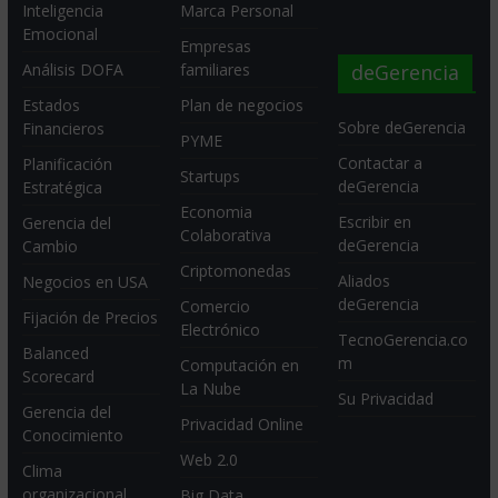
Inteligencia
Marca Personal
Emocional
Empresas
deGerencia
Análisis DOFA
familiares
Estados
Plan de negocios
Sobre deGerencia
Financieros
PYME
Contactar a
Planificación
Startups
deGerencia
Estratégica
Economia
Escribir en
Gerencia del
Colaborativa
deGerencia
Cambio
Criptomonedas
Aliados
Negocios en USA
deGerencia
Comercio
Fijación de Precios
Electrónico
TecnoGerencia.co
Balanced
m
Computación en
Scorecard
La Nube
Su Privacidad
Gerencia del
Privacidad Online
Conocimiento
Web 2.0
Clima
organizacional
Big Data