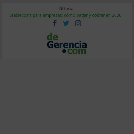
Última:
Stablecoins para empresas: cómo pagar y cobrar en 2026
Despido silencioso: qué es y por qué sale tan caro
IA en selección de personal: cómo auditarla a tiempo
Trabajo forzoso en la cadena de suministro: qué hacer
Mercado hispano de EE. UU.: cómo segmentarlo y venderle