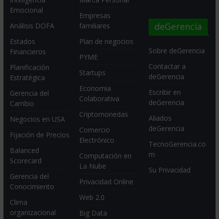
Emocional
Empresas
deGerencia
Análisis DOFA
familiares
Estados
Plan de negocios
Sobre deGerencia
Financieros
PYME
Contactar a
Planificación
Startups
deGerencia
Estratégica
Economia
Escribir en
Gerencia del
Colaborativa
deGerencia
Cambio
Criptomonedas
Aliados
Negocios en USA
deGerencia
Comercio
Fijación de Precios
Electrónico
TecnoGerencia.co
Balanced
m
Computación en
Scorecard
La Nube
Su Privacidad
Gerencia del
Privacidad Online
Conocimiento
Web 2.0
Clima
organizacional
Big Data