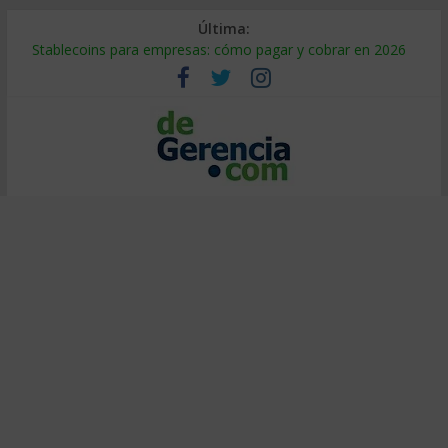
Última:
Stablecoins para empresas: cómo pagar y cobrar en 2026
Despido silencioso: qué es y por qué sale tan caro
IA en selección de personal: cómo auditarla a tiempo
Trabajo forzoso en la cadena de suministro: qué hacer
Mercado hispano de EE. UU.: cómo segmentarlo y venderle