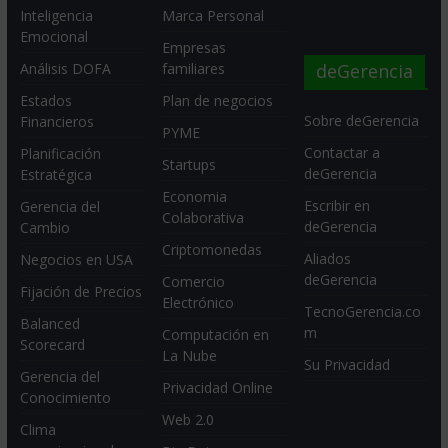
Inteligencia
Marca Personal
Emocional
Empresas
deGerencia
Análisis DOFA
familiares
Estados
Plan de negocios
Sobre deGerencia
Financieros
PYME
Contactar a
Planificación
Startups
deGerencia
Estratégica
Economia
Escribir en
Gerencia del
Colaborativa
deGerencia
Cambio
Criptomonedas
Aliados
Negocios en USA
deGerencia
Comercio
Fijación de Precios
Electrónico
TecnoGerencia.co
Balanced
m
Computación en
Scorecard
La Nube
Su Privacidad
Gerencia del
Privacidad Online
Conocimiento
Web 2.0
Clima