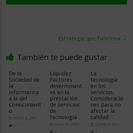
Estrategia que Funciona
→
También te puede gustar
De la
Liquidez:
La
Sociedad de
Factores
tecnología
la
determinant
en los
Informática
es en la
servicios.
a la del
prestación
Consideracio
Conocimient
de servicios
nes para no
o
de
afectar la
tecnología …
calidad
marzo 2, 2007
mayo 23, 2003
agosto 3, 2011
0
3
2