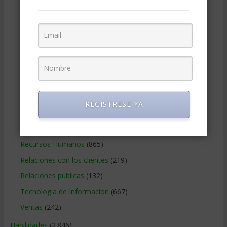
Gobierno Corporativo
(11)
Legal
(125)
Marketing
(988)
Marketing Digital
(247)
Métodos Gerenciales
(282)
Negocios Internacionales
(2.258)
Negocios Online
(1.405)
REGISTRESE YA
Operaciones y Logística
(172)
Publicidad
(306)
Recursos Humanos
(865)
Relaciones con los clientes
(219)
Relaciones publicas
(132)
Tecnologia de Informacion
(667)
Ventas
(242)
Habilidades
(2.846)