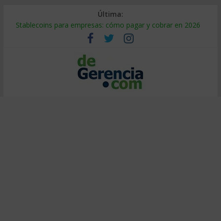
Última:
Stablecoins para empresas: cómo pagar y cobrar en 2026
Despido silencioso: qué es y por qué sale tan caro
IA en selección de personal: cómo auditarla a tiempo
Trabajo forzoso en la cadena de suministro: qué hacer
Mercado hispano de EE. UU.: cómo segmentarlo y venderle