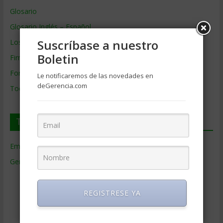
Glosario
Glosario Inglés – Español
Suscríbase a nuestro
Los mejores MBA
Boletin
Firmas de Gerencia
Formación de Gerencia
Le notificaremos de las novedades en
deGerencia.com
Todos los Temas
Temas de Gerencia
Empresas de Gerencia
(38)
Gerencia
(9.477)
Ciencias Económicas
(80)
Contabilidad
(466)
REGISTRESE YA
Educacion Gerencial
(454)
Estrategia Empresarial
(304)