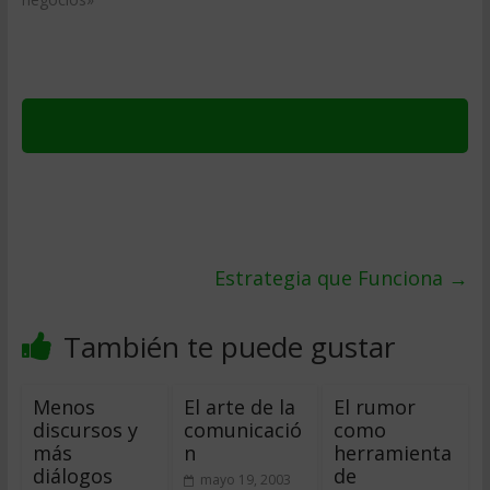
Estrategia que Funciona
→
También te puede gustar
Menos
El arte de la
El rumor
discursos y
comunicació
como
más
n
herramienta
diálogos
de
mayo 19, 2003