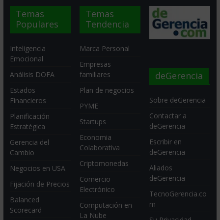
Temas
Temas
Populares
Tendencia
Inteligencia
Marca Personal
Emocional
Empresas
deGerencia
Análisis DOFA
familiares
Estados
Plan de negocios
Sobre deGerencia
Financieros
PYME
Contactar a
Planificación
Startups
deGerencia
Estratégica
Economia
Escribir en
Gerencia del
Colaborativa
deGerencia
Cambio
Criptomonedas
Aliados
Negocios en USA
deGerencia
Comercio
Fijación de Precios
Electrónico
TecnoGerencia.co
Balanced
m
Computación en
Scorecard
La Nube
Su Privacidad