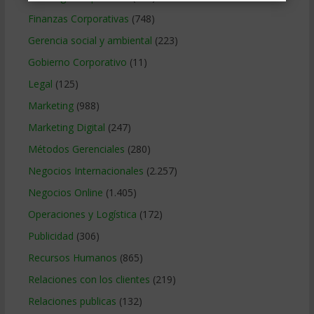
Finanzas Corporativas
(748)
Gerencia social y ambiental
(223)
Gobierno Corporativo
(11)
Legal
(125)
Marketing
(988)
Marketing Digital
(247)
Métodos Gerenciales
(280)
Negocios Internacionales
(2.257)
Negocios Online
(1.405)
Operaciones y Logística
(172)
Publicidad
(306)
Recursos Humanos
(865)
Relaciones con los clientes
(219)
Relaciones publicas
(132)