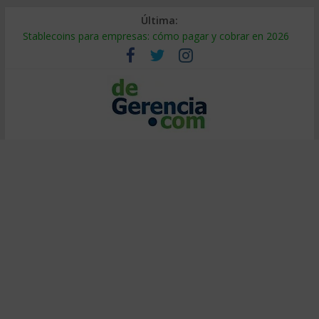
Última:
Stablecoins para empresas: cómo pagar y cobrar en 2026
Despido silencioso: qué es y por qué sale tan caro
IA en selección de personal: cómo auditarla a tiempo
Trabajo forzoso en la cadena de suministro: qué hacer
Mercado hispano de EE. UU.: cómo segmentarlo y venderle