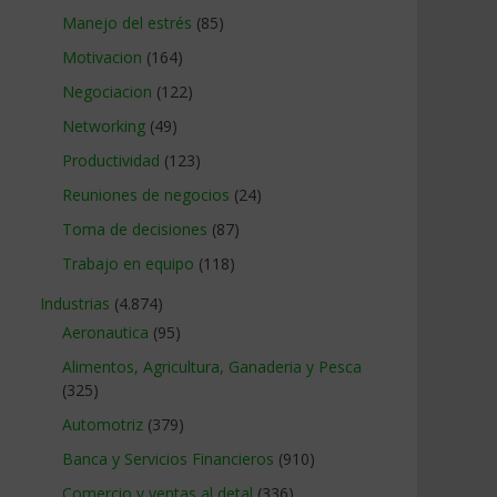
Manejo del estrés
(85)
Motivacion
(164)
Negociacion
(122)
Networking
(49)
Productividad
(123)
Reuniones de negocios
(24)
Toma de decisiones
(87)
Trabajo en equipo
(118)
Industrias
(4.874)
Aeronautica
(95)
Alimentos, Agricultura, Ganaderia y Pesca
(325)
Automotriz
(379)
Banca y Servicios Financieros
(910)
Comercio y ventas al detal
(336)