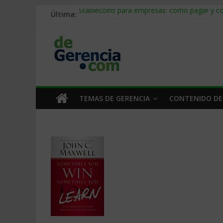
Última:
Stablecoins para empresas: cómo pagar y c
Despido silencioso: qué es y por qué sale ta
IA en selección de personal: cómo auditarla
Trabajo forzoso en la cadena de suministro:
Mercado hispano de EE. UU.: cómo segmenta
TEMAS DE GERENCIA
CONTENIDO DE