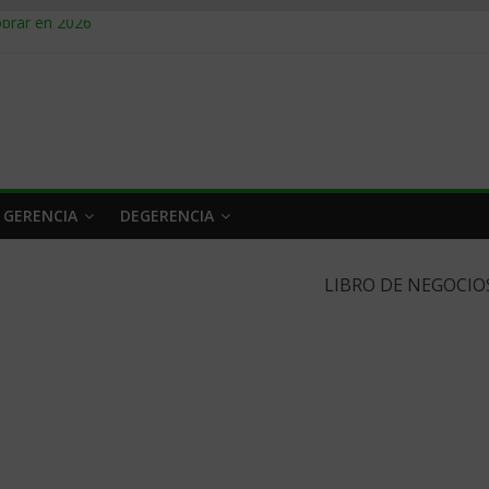
obrar en 2026
n caro
 a tiempo
 qué hacer
rlo y venderle
 GERENCIA
DEGERENCIA
LIBRO DE NEGOCIO