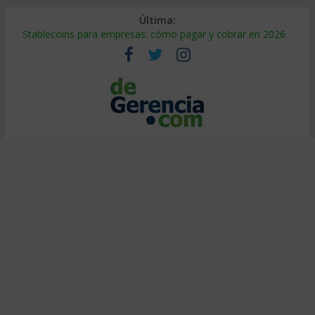
Última:
Stablecoins para empresas: cómo pagar y cobrar en 2026
Despido silencioso: qué es y por qué sale tan caro
IA en selección de personal: cómo auditarla a tiempo
Trabajo forzoso en la cadena de suministro: qué hacer
Mercado hispano de EE. UU.: cómo segmentarlo y venderle