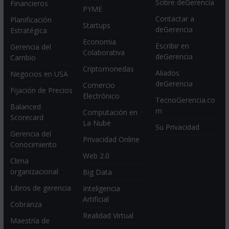
Sobre deGerencia
Financieros
PYME
Contactar a
Planificación
Startups
deGerencia
Estratégica
Economia
Escribir en
Gerencia del
Colaborativa
deGerencia
Cambio
Criptomonedas
Aliados
Negocios en USA
deGerencia
Comercio
Fijación de Precios
Electrónico
TecnoGerencia.co
Balanced
m
Computación en
Scorecard
La Nube
Su Privacidad
Gerencia del
Privacidad Online
Conocimiento
Web 2.0
Clima
organizacional
Big Data
Libros de gerencia
Inteligencia
Artificial
Cobranza
Realidad Virtual
Maestría de