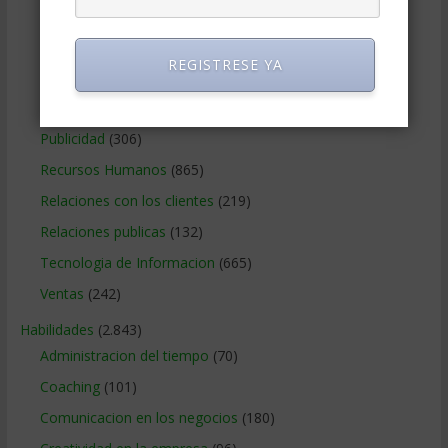
Métodos Gerenciales
(280)
Negocios Internacionales
(2.257)
REGISTRESE YA
Negocios Online
(1.405)
Operaciones y Logística
(172)
Publicidad
(306)
Recursos Humanos
(865)
Relaciones con los clientes
(219)
Relaciones publicas
(132)
Tecnologia de Informacion
(665)
Ventas
(242)
Habilidades
(2.843)
Administracion del tiempo
(70)
Coaching
(101)
Comunicacion en los negocios
(180)