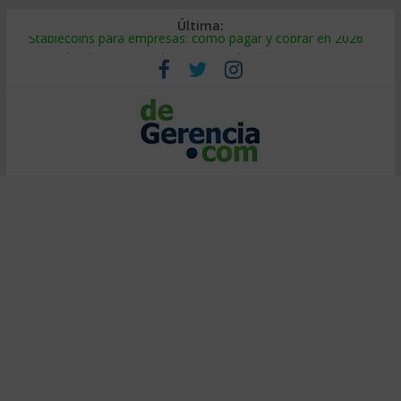
Última:
Stablecoins para empresas: cómo pagar y cobrar en 2026
Despido silencioso: qué es y por qué sale tan caro
IA en selección de personal: cómo auditarla a tiempo
Trabajo forzoso en la cadena de suministro: qué hacer
Mercado hispano de EE. UU.: cómo segmentarlo y venderle