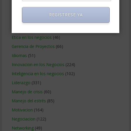
Delegar
(22)
Desarrollo Personal
(566)
REGISTRESE YA
Efectividad
(52)
Empowerment
(15)
Etica en los negocios
(46)
Gerencia de Proyectos
(66)
Idiomas
(51)
Innovacion en los Negocios
(224)
Inteligencia en los negocios
(102)
Liderazgo
(331)
Manejo de crisis
(60)
Manejo del estrés
(85)
Motivacion
(164)
Negociacion
(122)
Networking
(49)