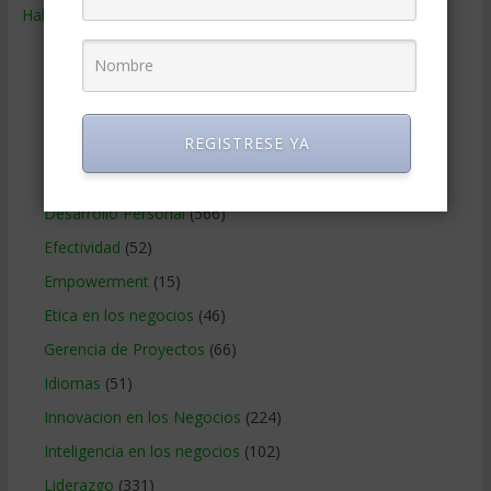
Habilidades
(2.843)
Administracion del tiempo
(70)
Coaching
(101)
Comunicacion en los negocios
(180)
REGISTRESE YA
Creatividad en la empresa
(96)
Delegar
(22)
Desarrollo Personal
(566)
Efectividad
(52)
Empowerment
(15)
Etica en los negocios
(46)
Gerencia de Proyectos
(66)
Idiomas
(51)
Innovacion en los Negocios
(224)
Inteligencia en los negocios
(102)
Liderazgo
(331)