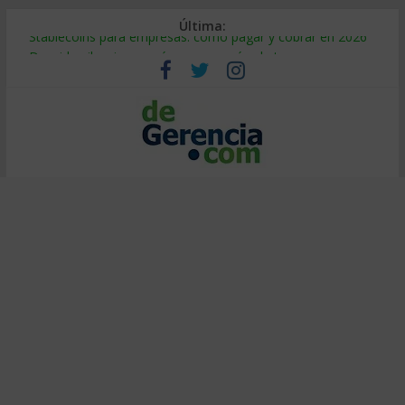
Última:
Stablecoins para empresas: cómo pagar y cobrar en 2026
Despido silencioso: qué es y por qué sale tan caro
IA en selección de personal: cómo auditarla a tiempo
Trabajo forzoso en la cadena de suministro: qué hacer
Mercado hispano de EE. UU.: cómo segmentarlo y venderle