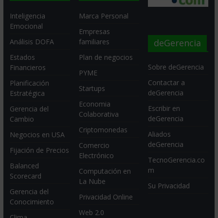
Inteligencia
Marca Personal
Emocional
Empresas
deGerencia
Análisis DOFA
familiares
Estados
Plan de negocios
Sobre deGerencia
Financieros
PYME
Contactar a
Planificación
Startups
deGerencia
Estratégica
Economia
Escribir en
Gerencia del
Colaborativa
deGerencia
Cambio
Criptomonedas
Aliados
Negocios en USA
deGerencia
Comercio
Fijación de Precios
Electrónico
TecnoGerencia.co
Balanced
m
Computación en
Scorecard
La Nube
Su Privacidad
Gerencia del
Privacidad Online
Conocimiento
Web 2.0
Clima