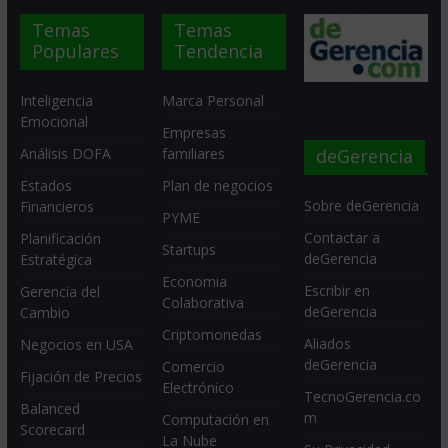
Temas
Temas
Populares
Tendencia
Inteligencia
Marca Personal
Emocional
Empresas
deGerencia
Análisis DOFA
familiares
Estados
Plan de negocios
Sobre deGerencia
Financieros
PYME
Contactar a
Planificación
Startups
deGerencia
Estratégica
Economia
Escribir en
Gerencia del
Colaborativa
deGerencia
Cambio
Criptomonedas
Aliados
Negocios en USA
deGerencia
Comercio
Fijación de Precios
Electrónico
TecnoGerencia.co
Balanced
m
Computación en
Scorecard
La Nube