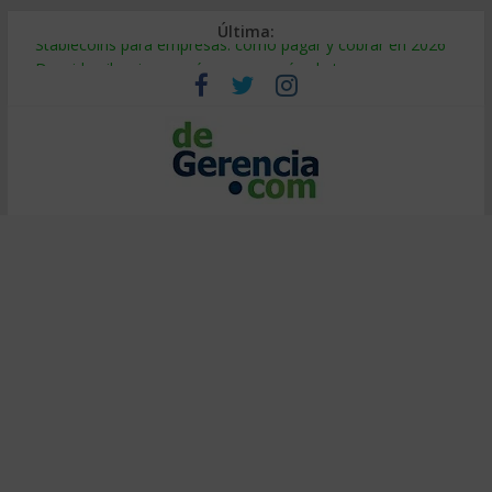
Última:
Stablecoins para empresas: cómo pagar y cobrar en 2026
Despido silencioso: qué es y por qué sale tan caro
IA en selección de personal: cómo auditarla a tiempo
Trabajo forzoso en la cadena de suministro: qué hacer
Mercado hispano de EE. UU.: cómo segmentarlo y venderle