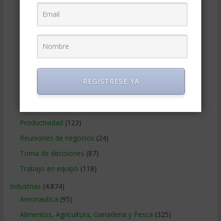
Innovacion en los Negocios
(224)
Inteligencia en los negocios
(102)
Liderazgo
(331)
Manejo de crisis
(60)
Manejo del estrés
(85)
Motivacion
(164)
REGISTRESE YA
Negociacion
(122)
Networking
(49)
Productividad
(123)
Reuniones de negocios
(24)
Toma de decisiones
(87)
Trabajo en equipo
(118)
Industrias
(4.874)
Aeronautica
(95)
Alimentos, Agricultura, Ganaderia y Pesca
(325)