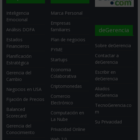
Inteligencia
Marca Personal
Emocional
Empresas
deGerencia
Análisis DOFA
familiares
Estados
Plan de negocios
Sobre deGerencia
Financieros
PYME
Contactar a
Planificación
Startups
deGerencia
Estratégica
Economia
Escribir en
Gerencia del
Colaborativa
deGerencia
Cambio
Criptomonedas
Aliados
Negocios en USA
deGerencia
Comercio
Fijación de Precios
Electrónico
TecnoGerencia.co
Balanced
m
Computación en
Scorecard
La Nube
Su Privacidad
Gerencia del
Privacidad Online
Conocimiento
Web 2.0