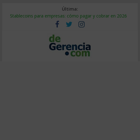
Última:
Stablecoins para empresas: cómo pagar y cobrar en 2026
Despido silencioso: qué es y por qué sale tan caro
IA en selección de personal: cómo auditarla a tiempo
Trabajo forzoso en la cadena de suministro: qué hacer
Mercado hispano de EE. UU.: cómo segmentarlo y venderle