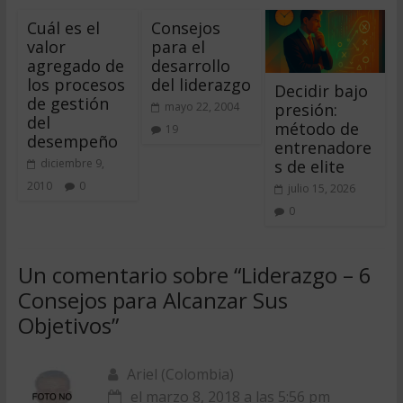
Cuál es el
Consejos
valor
para el
agregado de
desarrollo
los procesos
del liderazgo
Decidir bajo
de gestión
presión:
mayo 22, 2004
del
método de
19
desempeño
entrenadore
s de elite
diciembre 9,
2010
0
julio 15, 2026
0
Un comentario sobre “
Liderazgo – 6
Consejos para Alcanzar Sus
Objetivos
”
Ariel (Colombia)
el marzo 8, 2018 a las 5:56 pm