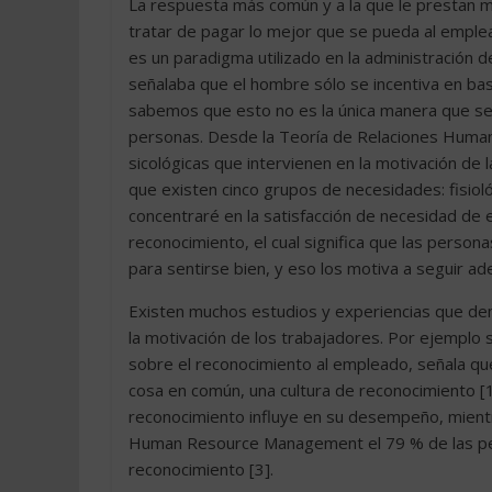
La respuesta más común y a la que le prestan m
tratar de pagar lo mejor que se pueda al emplea
es un paradigma utilizado en la administración de
señalaba que el hombre sólo se incentiva en ba
sabemos que esto no es la única manera que se t
personas. Desde la Teoría de Relaciones Human
sicológicas que intervienen en la motivación de 
que existen cinco grupos de necesidades: fisiol
concentraré en la satisfacción de necesidad de e
reconocimiento, el cual significa que las perso
para sentirse bien, y eso los motiva a seguir ad
Existen muchos estudios y experiencias que d
la motivación de los trabajadores. Por ejemplo s
sobre el reconocimiento al empleado, señala que
cosa en común, una cultura de reconocimiento [
reconocimiento influye en su desempeño, mientra
Human Resource Management el 79 % de las pers
reconocimiento [3].