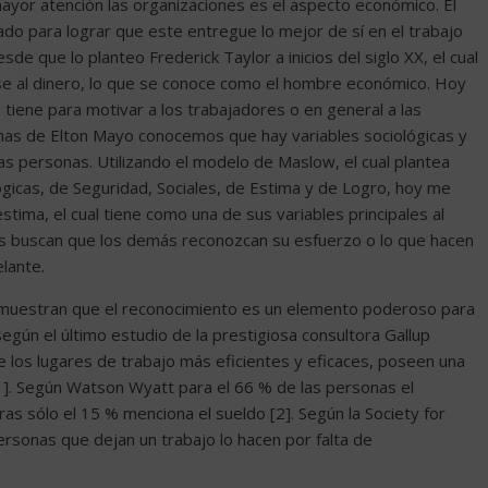
ayor atención las organizaciones es el aspecto económico. El
do para lograr que este entregue lo mejor de sí en el trabajo
sde que lo planteo Frederick Taylor a inicios del siglo XX, el cual
se al dinero, lo que se conoce como el hombre económico. Hoy
iene para motivar a los trabajadores o en general a las
as de Elton Mayo conocemos que hay variables sociológicas y
las personas. Utilizando el modelo de Maslow, el cual plantea
ógicas, de Seguridad, Sociales, de Estima y de Logro, hoy me
stima, el cual tiene como una de sus variables principales al
nas buscan que los demás reconozcan su esfuerzo o lo que hacen
elante.
emuestran que el reconocimiento es un elemento poderoso para
egún el último estudio de la prestigiosa consultora Gallup
 los lugares de trabajo más eficientes y eficaces, poseen una
1]. Según Watson Wyatt para el 66 % de las personas el
s sólo el 15 % menciona el sueldo [2]. Según la Society for
onas que dejan un trabajo lo hacen por falta de