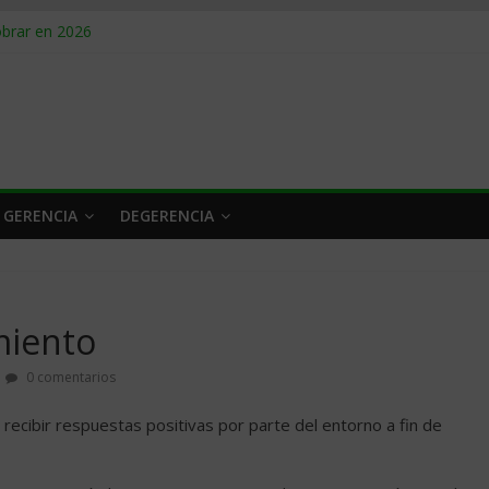
obrar en 2026
n caro
 a tiempo
 qué hacer
rlo y venderle
 GERENCIA
DEGERENCIA
miento
0 comentarios
recibir respuestas positivas por parte del entorno a fin de