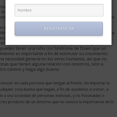
sultados, sino aprendamos a reconocer el esfuerzo,
traducido en resultados, ya que eso paso con mi hijo,
onoció su esfuerzo, aún no existiendo todavía resultados
r esfuerzo o resultado que represente un avance
REGISTRESE YA
interesando el tamaño, aún si para nosotros ese avance sea
 resultados de cada persona están en función a su realidad,
 brindar el reconocimiento, por ejemplo no es igual el
e pueden tener una niño con Síndrome de Down que un
miento es importante a fin de estimular su crecimiento.
na necesidad general en los seres humanos, así que no
nas que tienen alguna relación con nosotros, sino a
stro camino y haga algo bueno.
onocer en cada persona que tengan al frente, sin importar la
cualquier cosa buena que hagan, a fin de ayudarlos a crecer, a
do a una sociedad de personas exitosas, y no fracasadas o
es producto de un entorno que no conoce la importancia de lo