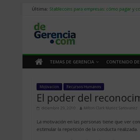
Última:
Stablecoins para empresas: cómo pagar y c
Despido silencioso: qué es y por qué sale ta
IA en selección de personal: cómo auditarla
Trabajo forzoso en la cadena de suministro:
Mercado hispano de EE. UU.: cómo segmenta
TEMAS DE GERENCIA
CONTENIDO DE
Motivacion
Recursos Humanos
El poder del reconoci
diciembre 29, 2010
Milton Clark Munoz Santivanez
La motivación en las personas tiene que ver con 
estimular la repetición de la conducta realizada.