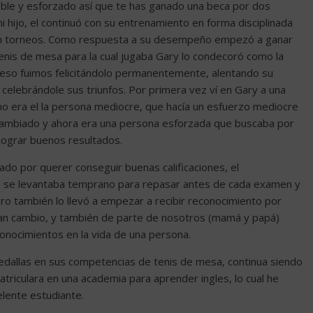
le y esforzado así que te has ganado una beca por dos
 hijo, el continuó con su entrenamiento en forma disciplinada
 en torneos. Como respuesta a su desempeño empezó a ganar
enis de mesa para la cual jugaba Gary lo condecoró como la
ceso fuimos felicitándolo permanentemente, alentando su
 celebrándole sus triunfos. Por primera vez ví en Gary a una
no era el la persona mediocre, que hacía un esfuerzo mediocre
 cambiado y ahora era una persona esforzada que buscaba por
 lograr buenos resultados.
ado por querer conseguir buenas calificaciones, el
s, se levantaba temprano para repasar antes de cada examen y
 pero también lo llevó a empezar a recibir reconocimiento por
an cambio, y también de parte de nosotros (mamá y papá)
nocimientos en la vida de una persona.
edallas en sus competencias de tenis de mesa, continua siendo
triculara en una academia para aprender ingles, lo cual he
lente estudiante.