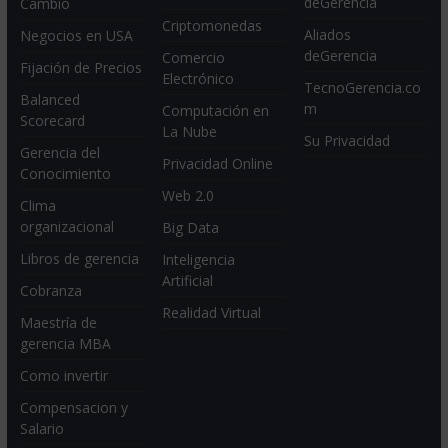
deGerencia
Cambio
Criptomonedas
Aliados
Negocios en USA
deGerencia
Comercio
Fijación de Precios
Electrónico
TecnoGerencia.co
Balanced
m
Computación en
Scorecard
La Nube
Su Privacidad
Gerencia del
Privacidad Online
Conocimiento
Web 2.0
Clima
organizacional
Big Data
Libros de gerencia
Inteligencia
Artificial
Cobranza
Realidad Virtual
Maestría de
gerencia MBA
Como invertir
Compensacion y
Salario