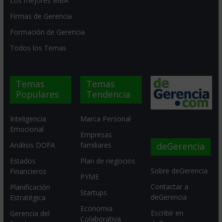
Los mejores MBA
Firmas de Gerencia
Formación de Gerencia
Todos los Temas
Temas
Temas
Populares
Tendencia
Inteligencia
Marca Personal
Emocional
Empresas
deGerencia
Análisis DOFA
familiares
Estados
Plan de negocios
Sobre deGerencia
Financieros
PYME
Contactar a
Planificación
Startups
deGerencia
Estratégica
Economia
Escribir en
Gerencia del
Colaborativa