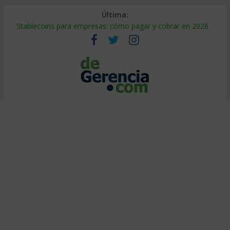
Última:
Stablecoins para empresas: cómo pagar y cobrar en 2026
Despido silencioso: qué es y por qué sale tan caro
IA en selección de personal: cómo auditarla a tiempo
Trabajo forzoso en la cadena de suministro: qué hacer
Mercado hispano de EE. UU.: cómo segmentarlo y venderle