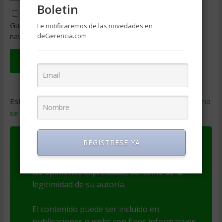
Boletin
Guarda mi nombre, correo electrónico y web en este
Le notificaremos de las novedades en
deGerencia.com
navegador para la próxima vez que comente.
Este sitio usa Akismet para reducir el spam.
Aprende cómo
se procesan los datos de tus comentarios
.
REGISTRESE YA
Este artículo es Copyright de su autor(a). El
autor(a) es responsable por el contenido y
las opiniones expresadas, así como de la
legitimidad de su autoría.
El contenido puede ser incluido en
publicaciones o webs con fines informativos