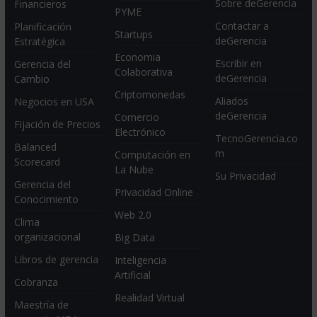
Sobre deGerencia
Financieros
PYME
Contactar a
Planificación
Startups
deGerencia
Estratégica
Economia
Escribir en
Gerencia del
Colaborativa
deGerencia
Cambio
Criptomonedas
Aliados
Negocios en USA
deGerencia
Comercio
Fijación de Precios
Electrónico
TecnoGerencia.co
Balanced
m
Computación en
Scorecard
La Nube
Su Privacidad
Gerencia del
Privacidad Online
Conocimiento
Web 2.0
Clima
organizacional
Big Data
Libros de gerencia
Inteligencia
Artificial
Cobranza
Realidad Virtual
Maestría de