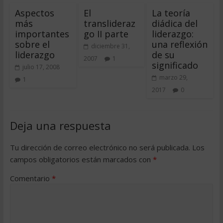
Aspectos
El
La teoría
más
translideraz
diádica del
importantes
go II parte
liderazgo:
sobre el
una reflexión
diciembre 31,
liderazgo
de su
2007
1
significado
julio 17, 2008
marzo 29,
1
2017
0
Deja una respuesta
Tu dirección de correo electrónico no será publicada.
Los
campos obligatorios están marcados con
*
Comentario
*