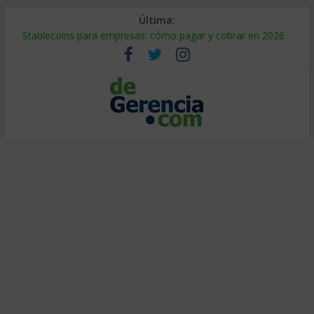
Última:
Stablecoins para empresas: cómo pagar y cobrar en 2026
Despido silencioso: qué es y por qué sale tan caro
IA en selección de personal: cómo auditarla a tiempo
Trabajo forzoso en la cadena de suministro: qué hacer
Mercado hispano de EE. UU.: cómo segmentarlo y venderle