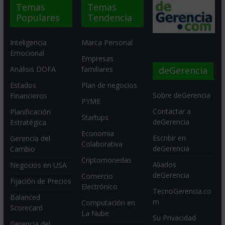
Temas
Temas
Populares
Tendencia
Inteligencia
Marca Personal
Emocional
Empresas
deGerencia
Análisis DOFA
familiares
Estados
Plan de negocios
Sobre deGerencia
Financieros
PYME
Contactar a
Planificación
Startups
deGerencia
Estratégica
Economia
Escribir en
Gerencia del
Colaborativa
deGerencia
Cambio
Criptomonedas
Aliados
Negocios en USA
deGerencia
Comercio
Fijación de Precios
Electrónico
TecnoGerencia.co
Balanced
m
Computación en
Scorecard
La Nube
Su Privacidad
Gerencia del