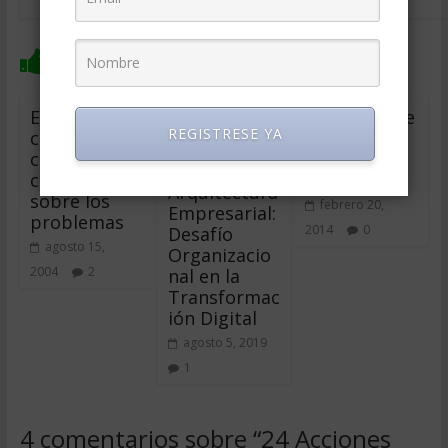
También te puede gustar
Estrategia y
¿Qué tipo de
REGISTRESE YA
conflicto:
empresa
cómo actuar
queremos
con Ventaja
ser?
Arquitectura
sobre los
febrero 20,
Empresarial:
problemas
2014
0
Desafío
agosto 15,
Organizacio
2004
2
nal en la
Transformac
ión Digital
agosto 5, 2019
1
4 comentarios sobre “
24 Acciones