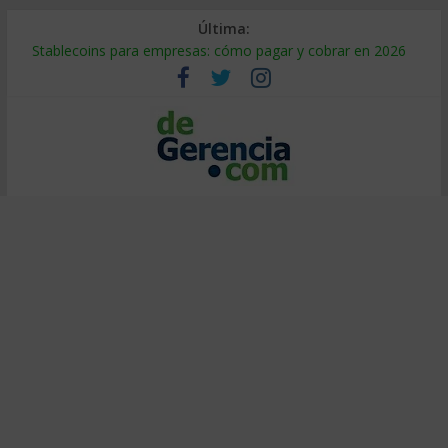
Última:
Stablecoins para empresas: cómo pagar y cobrar en 2026
Despido silencioso: qué es y por qué sale tan caro
IA en selección de personal: cómo auditarla a tiempo
Trabajo forzoso en la cadena de suministro: qué hacer
Mercado hispano de EE. UU.: cómo segmentarlo y venderle