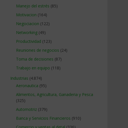
Manejo del estrés
(85)
Motivacion
(164)
Negociacion
(122)
Networking
(49)
Productividad
(123)
Reuniones de negocios
(24)
Toma de decisiones
(87)
Trabajo en equipo
(118)
Industrias
(4.874)
Aeronautica
(95)
Alimentos, Agricultura, Ganaderia y Pesca
(325)
Automotriz
(379)
Banca y Servicios Financieros
(910)
Comercio y ventas al detal
(336)