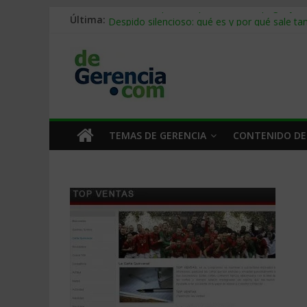
Última:
Stablecoins para empresas: cómo pagar y c
Despido silencioso: qué es y por qué sale ta
IA en selección de personal: cómo auditarla
Trabajo forzoso en la cadena de suministro:
Mercado hispano de EE. UU.: cómo segmenta
TEMAS DE GERENCIA
CONTENIDO DE