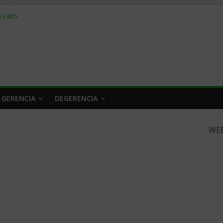
obrar en 2026
n caro
 a tiempo
 qué hacer
rlo y venderle
 GERENCIA
DEGERENCIA
WE