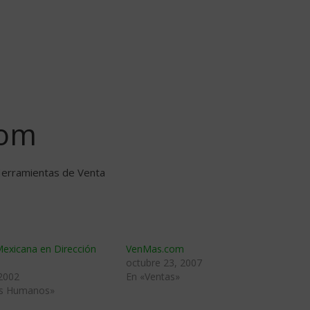
com
 Herramientas de Venta
Mexicana en Dirección
VenMas.com
octubre 23, 2007
 2002
En «Ventas»
os Humanos»