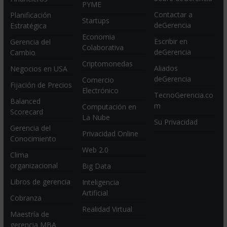
PYME
Contactar a
Planificación
Startups
deGerencia
Estratégica
Economia
Escribir en
Gerencia del
Colaborativa
deGerencia
Cambio
Criptomonedas
Aliados
Negocios en USA
deGerencia
Comercio
Fijación de Precios
Electrónico
TecnoGerencia.co
Balanced
m
Computación en
Scorecard
La Nube
Su Privacidad
Gerencia del
Privacidad Online
Conocimiento
Web 2.0
Clima
organizacional
Big Data
Libros de gerencia
Inteligencia
Artificial
Cobranza
Realidad Virtual
Maestría de
gerencia MBA