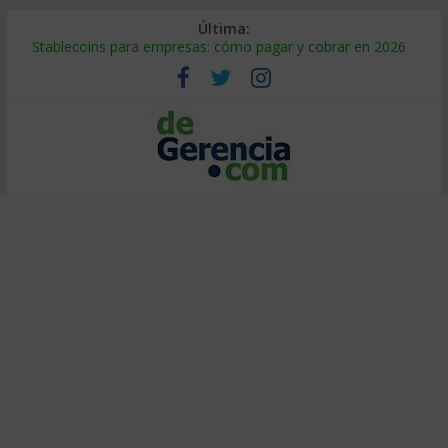
Última:
Stablecoins para empresas: cómo pagar y cobrar en 2026
Despido silencioso: qué es y por qué sale tan caro
IA en selección de personal: cómo auditarla a tiempo
Trabajo forzoso en la cadena de suministro: qué hacer
Mercado hispano de EE. UU.: cómo segmentarlo y venderle