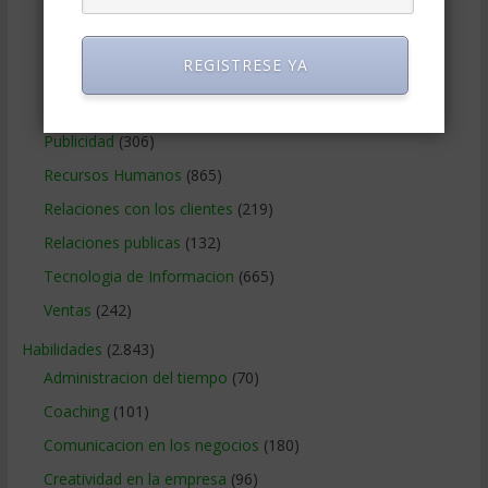
Métodos Gerenciales
(280)
Negocios Internacionales
(2.257)
REGISTRESE YA
Negocios Online
(1.405)
Operaciones y Logística
(172)
Publicidad
(306)
Recursos Humanos
(865)
Relaciones con los clientes
(219)
Relaciones publicas
(132)
Tecnologia de Informacion
(665)
Ventas
(242)
Habilidades
(2.843)
Administracion del tiempo
(70)
Coaching
(101)
Comunicacion en los negocios
(180)
Creatividad en la empresa
(96)