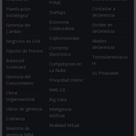
PYME
Contactar a
Planificación
Startups
deGerencia
Estratégica
Economia
Escribir en
Gerencia del
Colaborativa
deGerencia
Cambio
Criptomonedas
Aliados
Negocios en USA
deGerencia
Comercio
Fijación de Precios
Electrónico
TecnoGerencia.co
Balanced
m
Computación en
Scorecard
La Nube
Su Privacidad
Gerencia del
Privacidad Online
Conocimiento
Web 2.0
Clima
organizacional
Big Data
Libros de gerencia
Inteligencia
Artificial
Cobranza
Realidad Virtual
Maestría de
gerencia MBA