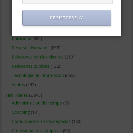
Métodos Gerenciales
(280)
Negocios Internacionales
(2.257)
REGISTRESE YA
Negocios Online
(1.405)
Operaciones y Logística
(172)
Publicidad
(306)
Recursos Humanos
(865)
Relaciones con los clientes
(219)
Relaciones publicas
(132)
Tecnologia de Informacion
(665)
Ventas
(242)
Habilidades
(2.843)
Administracion del tiempo
(70)
Coaching
(101)
Comunicacion en los negocios
(180)
Creatividad en la empresa
(96)