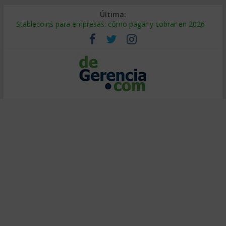
Última:
Stablecoins para empresas: cómo pagar y cobrar en 2026
Despido silencioso: qué es y por qué sale tan caro
IA en selección de personal: cómo auditarla a tiempo
Trabajo forzoso en la cadena de suministro: qué hacer
Mercado hispano de EE. UU.: cómo segmentarlo y venderle