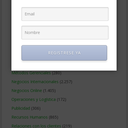
Educacion Gerencial
(454)
Estrategia Empresarial
(304)
Finanzas Corporativas
(748)
Gerencia social y ambiental
(223)
Gobierno Corporativo
(11)
Legal
(125)
REGISTRESE YA
Marketing
(988)
Marketing Digital
(247)
Métodos Gerenciales
(280)
Negocios Internacionales
(2.257)
Negocios Online
(1.405)
Operaciones y Logística
(172)
Publicidad
(306)
Recursos Humanos
(865)
Relaciones con los clientes
(219)