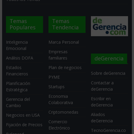
Temas
Temas
Populares
Tendencia
Inteligencia
Marca Personal
Emocional
Empresas
deGerencia
Análisis DOFA
familiares
Estados
Plan de negocios
Sobre deGerencia
Financieros
PYME
Contactar a
Planificación
Startups
deGerencia
Estratégica
Economia
Escribir en
Gerencia del
Colaborativa
deGerencia
Cambio
Criptomonedas
Aliados
Negocios en USA
deGerencia
Comercio
Fijación de Precios
Electrónico
TecnoGerencia.co