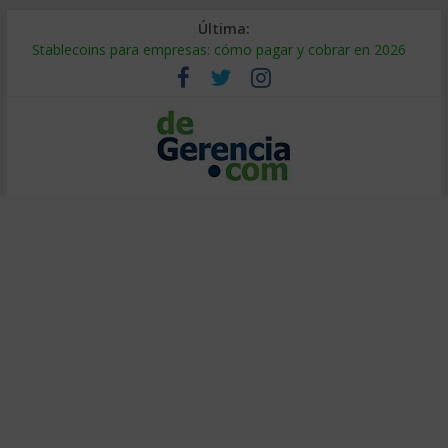
Última:
Stablecoins para empresas: cómo pagar y cobrar en 2026
Despido silencioso: qué es y por qué sale tan caro
IA en selección de personal: cómo auditarla a tiempo
Trabajo forzoso en la cadena de suministro: qué hacer
Mercado hispano de EE. UU.: cómo segmentarlo y venderle