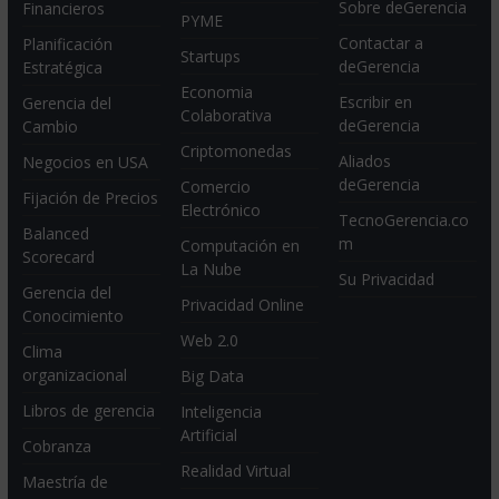
Sobre deGerencia
Financieros
PYME
Contactar a
Planificación
Startups
deGerencia
Estratégica
Economia
Escribir en
Gerencia del
Colaborativa
deGerencia
Cambio
Criptomonedas
Aliados
Negocios en USA
deGerencia
Comercio
Fijación de Precios
Electrónico
TecnoGerencia.co
Balanced
m
Computación en
Scorecard
La Nube
Su Privacidad
Gerencia del
Privacidad Online
Conocimiento
Web 2.0
Clima
organizacional
Big Data
Libros de gerencia
Inteligencia
Artificial
Cobranza
Realidad Virtual
Maestría de