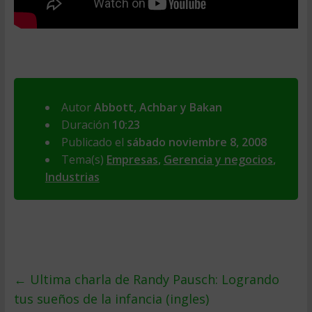
Autor
Abbott, Achbar y Bakan
Duración
10:23
Publicado el
sábado noviembre 8, 2008
Tema(s)
Empresas
,
Gerencia y negocios
,
Industrias
←
Ultima charla de Randy Pausch: Logrando
tus sueños de la infancia (ingles)