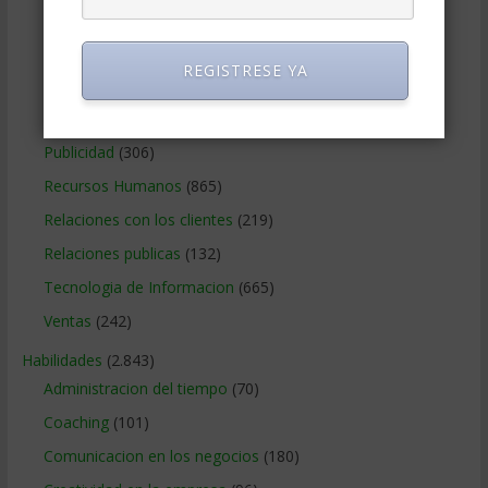
Métodos Gerenciales
(280)
Negocios Internacionales
(2.257)
REGISTRESE YA
Negocios Online
(1.405)
Operaciones y Logística
(172)
Publicidad
(306)
Recursos Humanos
(865)
Relaciones con los clientes
(219)
Relaciones publicas
(132)
Tecnologia de Informacion
(665)
Ventas
(242)
Habilidades
(2.843)
Administracion del tiempo
(70)
Coaching
(101)
Comunicacion en los negocios
(180)