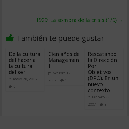
1929: La sombra de la crisis (1/6)
→
También te puede gustar
De la cultura
Cien años de
Rescatando
del hacer a
Managemen
la Dirección
la cultura
t
Por
del ser
Objetivos
octubre 17,
(DPO). En un
mayo 20, 2015
2002
1
nuevo
0
contexto
febrero 22,
2007
3