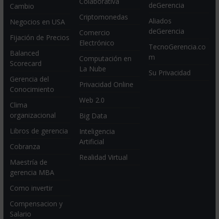
Colaborativa
deGerencia
Cambio
Criptomonedas
Aliados
Negocios en USA
deGerencia
Comercio
Fijación de Precios
Electrónico
TecnoGerencia.co
Balanced
m
Computación en
Scorecard
La Nube
Su Privacidad
Gerencia del
Privacidad Online
Conocimiento
Web 2.0
Clima
organizacional
Big Data
Libros de gerencia
Inteligencia
Artificial
Cobranza
Realidad Virtual
Maestría de
gerencia MBA
Como invertir
Compensacion y
Salario