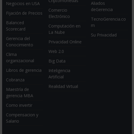
Criptomonedas
Aliados
Negocios en USA
deGerencia
Comercio
Fijación de Precios
Electrónico
TecnoGerencia.co
Balanced
m
Computación en
Scorecard
La Nube
Su Privacidad
Gerencia del
Privacidad Online
Conocimiento
Web 2.0
Clima
organizacional
Big Data
Libros de gerencia
Inteligencia
Artificial
Cobranza
Realidad Virtual
Maestría de
gerencia MBA
Como invertir
Compensacion y
Salario