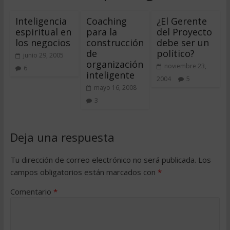
Inteligencia
Coaching
¿El Gerente
espiritual en
para la
del Proyecto
los negocios
construcción
debe ser un
de
político?
junio 29, 2005
organización
noviembre 23,
6
inteligente
2004
5
mayo 16, 2008
3
Deja una respuesta
Tu dirección de correo electrónico no será publicada.
Los
campos obligatorios están marcados con
*
Comentario
*