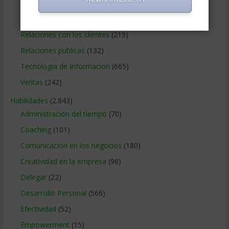
Publicidad
(306)
Recursos Humanos
(865)
Relaciones con los clientes
(219)
Relaciones publicas
(132)
Tecnologia de Informacion
(665)
Ventas
(242)
Habilidades
(2.843)
Administracion del tiempo
(70)
Coaching
(101)
Comunicacion en los negocios
(180)
Creatividad en la empresa
(96)
Delegar
(22)
Desarrollo Personal
(566)
Efectividad
(52)
Empowerment
(15)