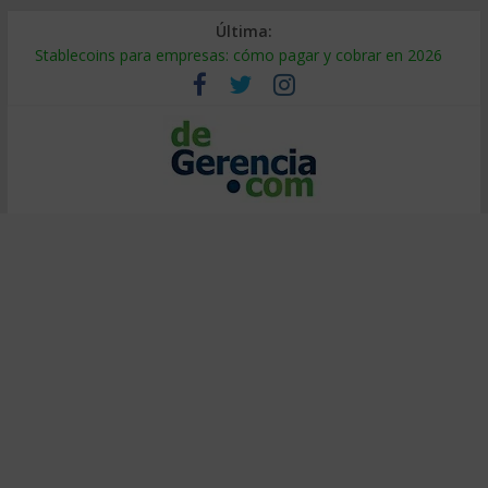
Última:
Stablecoins para empresas: cómo pagar y cobrar en 2026
Despido silencioso: qué es y por qué sale tan caro
IA en selección de personal: cómo auditarla a tiempo
Trabajo forzoso en la cadena de suministro: qué hacer
Mercado hispano de EE. UU.: cómo segmentarlo y venderle