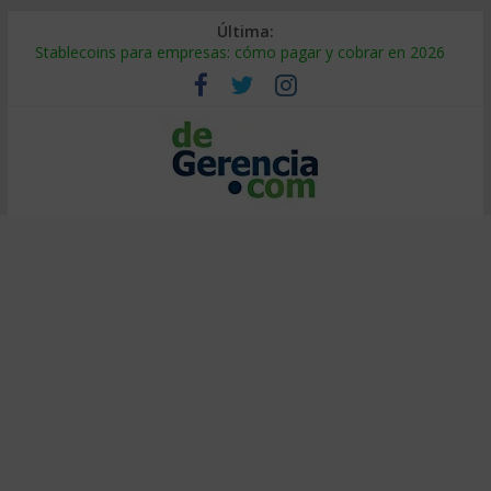
Última:
Stablecoins para empresas: cómo pagar y cobrar en 2026
Despido silencioso: qué es y por qué sale tan caro
IA en selección de personal: cómo auditarla a tiempo
Trabajo forzoso en la cadena de suministro: qué hacer
Mercado hispano de EE. UU.: cómo segmentarlo y venderle