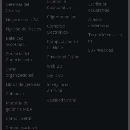
Economia
Escribir en
Gerencia del
Colaborativa
deGerencia
Cambio
Criptomonedas
Aliados
Negocios en USA
deGerencia
Comercio
Fijación de Precios
Electrónico
TecnoGerencia.co
Balanced
m
Computación en
Scorecard
La Nube
Su Privacidad
Gerencia del
Privacidad Online
Conocimiento
Web 2.0
Clima
organizacional
Big Data
Libros de gerencia
Inteligencia
Artificial
Cobranza
Realidad Virtual
Maestría de
gerencia MBA
Como invertir
Compensacion y