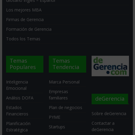
Glosario Inglés – Español
Los mejores MBA
Firmas de Gerencia
Formación de Gerencia
Todos los Temas
Temas
Temas
Populares
Tendencia
Inteligencia
Marca Personal
Emocional
Empresas
deGerencia
Análisis DOFA
familiares
Estados
Plan de negocios
Sobre deGerencia
Financieros
PYME
Contactar a
Planificación
Startups
deGerencia
Estratégica