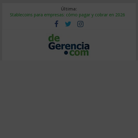
Última:
Stablecoins para empresas: cómo pagar y cobrar en 2026
Despido silencioso: qué es y por qué sale tan caro
IA en selección de personal: cómo auditarla a tiempo
Trabajo forzoso en la cadena de suministro: qué hacer
Mercado hispano de EE. UU.: cómo segmentarlo y venderle