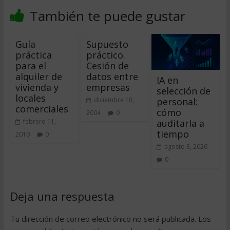
También te puede gustar
Guía
Supuesto
práctica
práctico.
para el
Cesión de
alquiler de
datos entre
IA en
vivienda y
empresas
selección de
locales
personal:
diciembre 18,
comerciales
cómo
2004
0
auditarla a
febrero 11,
tiempo
2010
0
agosto 3, 2026
0
Deja una respuesta
Tu dirección de correo electrónico no será publicada.
Los