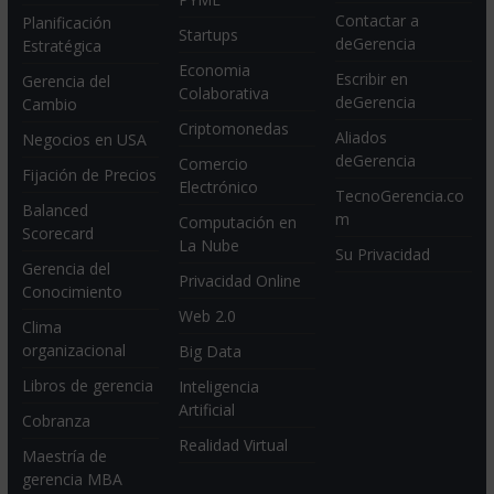
Contactar a
Planificación
Startups
deGerencia
Estratégica
Economia
Escribir en
Gerencia del
Colaborativa
deGerencia
Cambio
Criptomonedas
Aliados
Negocios en USA
deGerencia
Comercio
Fijación de Precios
Electrónico
TecnoGerencia.co
Balanced
m
Computación en
Scorecard
La Nube
Su Privacidad
Gerencia del
Privacidad Online
Conocimiento
Web 2.0
Clima
organizacional
Big Data
Libros de gerencia
Inteligencia
Artificial
Cobranza
Realidad Virtual
Maestría de
gerencia MBA