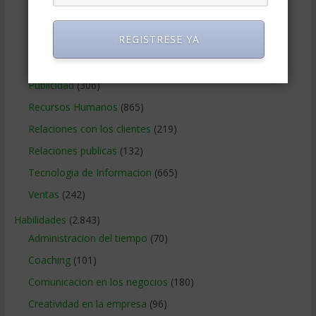
Negocios Internacionales
(2.257)
REGISTRESE YA
Negocios Online
(1.405)
Operaciones y Logística
(172)
Publicidad
(306)
Recursos Humanos
(865)
Relaciones con los clientes
(219)
Relaciones publicas
(132)
Tecnologia de Informacion
(665)
Ventas
(242)
Habilidades
(2.843)
Administracion del tiempo
(70)
Coaching
(101)
Comunicacion en los negocios
(180)
Creatividad en la empresa
(96)