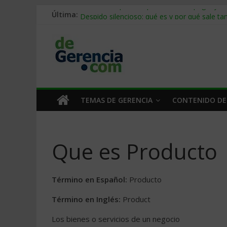
Última:
Stablecoins para empresas: cómo pagar y c
Despido silencioso: qué es y por qué sale ta
IA en selección de personal: cómo auditarla
Trabajo forzoso en la cadena de suministro:
Mercado hispano de EE. UU.: cómo segmenta
TEMAS DE GERENCIA
CONTENIDO DE
Que es Producto
Término en Español:
Producto
Término en Inglés:
Product
Los bienes o servicios de un negocio