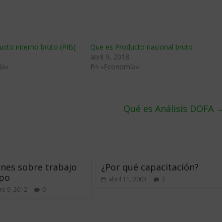
cto interno bruto (PIB)
Que es Producto nacional bruto
abril 9, 2018
ía»
En «Economía»
Qué es Análisis DOFA
ones sobre trabajo
¿Por qué capacitación?
ipo
abril 11, 2003
3
e 9, 2012
0