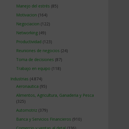
Manejo del estrés
(85)
Motivacion
(164)
Negociacion
(122)
Networking
(49)
Productividad
(123)
Reuniones de negocios
(24)
Toma de decisiones
(87)
Trabajo en equipo
(118)
Industrias
(4.874)
Aeronautica
(95)
Alimentos, Agricultura, Ganaderia y Pesca
(325)
Automotriz
(379)
Banca y Servicios Financieros
(910)
Comercio y ventas al detal
(336)