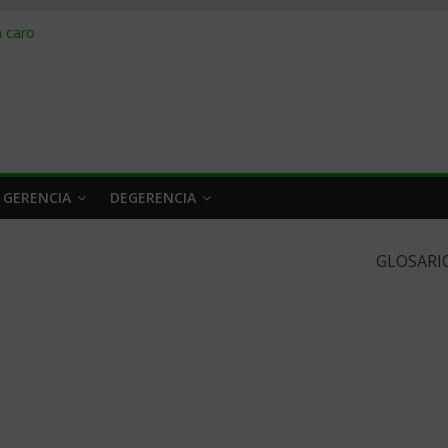
obrar en 2026
n caro
 a tiempo
 qué hacer
rlo y venderle
 GERENCIA
DEGERENCIA
GLOSARI