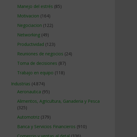
Manejo del estrés
(85)
Motivacion
(164)
Negociacion
(122)
Networking
(49)
Productividad
(123)
Reuniones de negocios
(24)
Toma de decisiones
(87)
Trabajo en equipo
(118)
Industrias
(4.874)
Aeronautica
(95)
Alimentos, Agricultura, Ganaderia y Pesca
(325)
Automotriz
(379)
Banca y Servicios Financieros
(910)
Comercio y ventas al detal
(336)