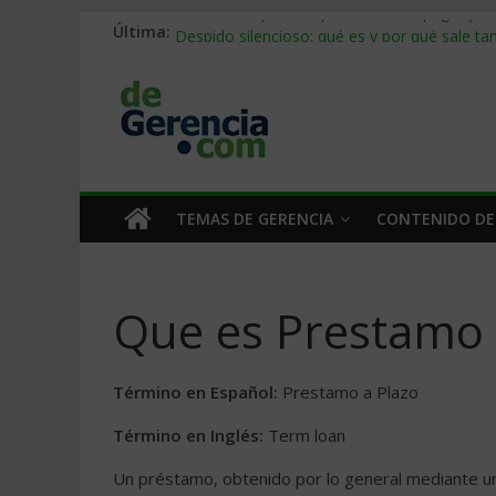
Última:
Stablecoins para empresas: cómo pagar y c
Despido silencioso: qué es y por qué sale ta
IA en selección de personal: cómo auditarla
Trabajo forzoso en la cadena de suministro:
Mercado hispano de EE. UU.: cómo segmenta
TEMAS DE GERENCIA
CONTENIDO DE
Que es Prestamo 
Término en Español:
Prestamo a Plazo
Término en Inglés:
Term loan
Un préstamo, obtenido por lo general mediante una