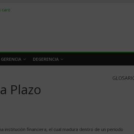
obrar en 2026
n caro
 a tiempo
 qué hacer
rlo y venderle
 GERENCIA
DEGERENCIA
GLOSARI
a Plazo
 institución financiera, el cual madura dentro de un periodo