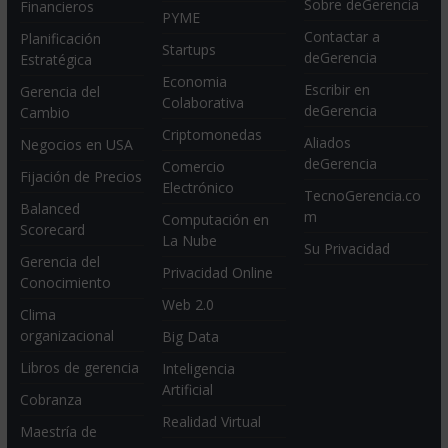
Sobre deGerencia
Financieros
PYME
Contactar a
Planificación
Startups
deGerencia
Estratégica
Economia
Escribir en
Gerencia del
Colaborativa
deGerencia
Cambio
Criptomonedas
Aliados
Negocios en USA
deGerencia
Comercio
Fijación de Precios
Electrónico
TecnoGerencia.co
Balanced
m
Computación en
Scorecard
La Nube
Su Privacidad
Gerencia del
Privacidad Online
Conocimiento
Web 2.0
Clima
organizacional
Big Data
Libros de gerencia
Inteligencia
Artificial
Cobranza
Realidad Virtual
Maestría de