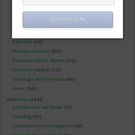
Métodos Gerenciales
(280)
Negocios Internacionales
(2.257)
REGISTRESE YA
Negocios Online
(1.405)
Operaciones y Logística
(172)
Publicidad
(306)
Recursos Humanos
(865)
Relaciones con los clientes
(219)
Relaciones publicas
(132)
Tecnologia de Informacion
(665)
Ventas
(242)
Habilidades
(2.843)
Administracion del tiempo
(70)
Coaching
(101)
Comunicacion en los negocios
(180)