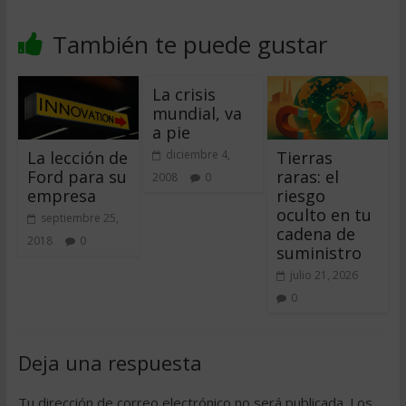
También te puede gustar
La crisis
mundial, va
a pie
La lección de
Tierras
diciembre 4,
Ford para su
raras: el
2008
0
empresa
riesgo
oculto en tu
septiembre 25,
cadena de
2018
0
suministro
julio 21, 2026
0
Deja una respuesta
Tu dirección de correo electrónico no será publicada.
Los