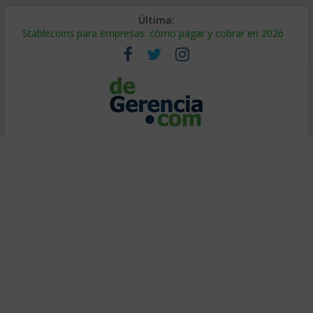
Última:
Stablecoins para empresas: cómo pagar y cobrar en 2026
Despido silencioso: qué es y por qué sale tan caro
IA en selección de personal: cómo auditarla a tiempo
Trabajo forzoso en la cadena de suministro: qué hacer
Mercado hispano de EE. UU.: cómo segmentarlo y venderle