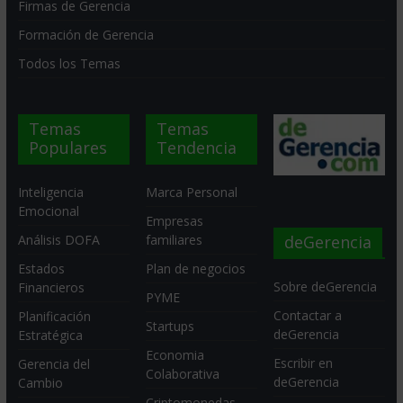
Firmas de Gerencia
Formación de Gerencia
Todos los Temas
Temas
Temas
Populares
Tendencia
Inteligencia
Marca Personal
Emocional
Empresas
deGerencia
Análisis DOFA
familiares
Estados
Plan de negocios
Sobre deGerencia
Financieros
PYME
Contactar a
Planificación
Startups
deGerencia
Estratégica
Economia
Escribir en
Gerencia del
Colaborativa
deGerencia
Cambio
Criptomonedas