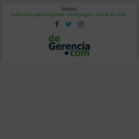
Última:
Stablecoins para empresas: cómo pagar y cobrar en 2026
Despido silencioso: qué es y por qué sale tan caro
IA en selección de personal: cómo auditarla a tiempo
Trabajo forzoso en la cadena de suministro: qué hacer
Mercado hispano de EE. UU.: cómo segmentarlo y venderle