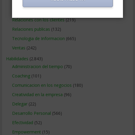
Publicidad
(306)
Recursos Humanos
(865)
Relaciones con los clientes
(219)
Relaciones publicas
(132)
Tecnologia de Informacion
(665)
Ventas
(242)
Habilidades
(2.843)
Administracion del tiempo
(70)
Coaching
(101)
Comunicacion en los negocios
(180)
Creatividad en la empresa
(96)
Delegar
(22)
Desarrollo Personal
(566)
Efectividad
(52)
Empowerment
(15)