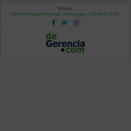
Última:
Stablecoins para empresas: cómo pagar y cobrar en 2026
Despido silencioso: qué es y por qué sale tan caro
IA en selección de personal: cómo auditarla a tiempo
Trabajo forzoso en la cadena de suministro: qué hacer
Mercado hispano de EE. UU.: cómo segmentarlo y venderle