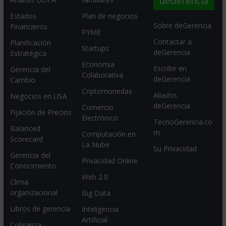
deGerencia
Estados
Plan de negocios
Sobre deGerencia
Financieros
PYME
Contactar a
Planificación
Startups
deGerencia
Estratégica
Economia
Escribir en
Gerencia del
Colaborativa
deGerencia
Cambio
Criptomonedas
Aliados
Negocios en USA
deGerencia
Comercio
Fijación de Precios
Electrónico
TecnoGerencia.co
Balanced
m
Computación en
Scorecard
La Nube
Su Privacidad
Gerencia del
Privacidad Online
Conocimiento
Web 2.0
Clima
organizacional
Big Data
Libros de gerencia
Inteligencia
Artificial
Cobranza