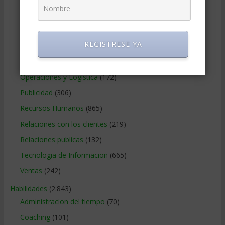
Marketing Digital
(247)
Métodos Gerenciales
(280)
REGISTRESE YA
Negocios Internacionales
(2.257)
Negocios Online
(1.405)
Operaciones y Logística
(172)
Publicidad
(306)
Recursos Humanos
(865)
Relaciones con los clientes
(219)
Relaciones publicas
(132)
Tecnologia de Informacion
(665)
Ventas
(242)
Habilidades
(2.843)
Administracion del tiempo
(70)
Coaching
(101)