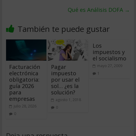
Qué es Análisis DOFA
→
También te puede gustar
Los
impuestos y
el socialismo
Facturación
Pagar
mayo 27, 2009
electrónica
impuesto
1
obligatoria:
por usar el
guía 2026
sol… ¿es la
para
solución?
empresas
agosto 1, 2018
julio 28, 2026
0
0
Deja una respuesta