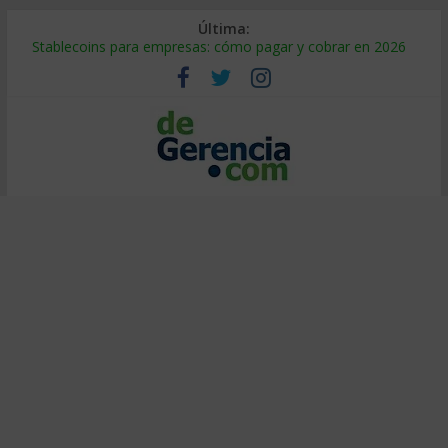
Última:
Stablecoins para empresas: cómo pagar y cobrar en 2026
Despido silencioso: qué es y por qué sale tan caro
IA en selección de personal: cómo auditarla a tiempo
Trabajo forzoso en la cadena de suministro: qué hacer
Mercado hispano de EE. UU.: cómo segmentarlo y venderle