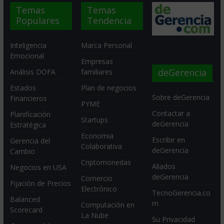
Temas
Temas
Populares
Tendencia
Inteligencia
Marca Personal
Emocional
Empresas
deGerencia
Análisis DOFA
familiares
Estados
Plan de negocios
Sobre deGerencia
Financieros
PYME
Contactar a
Planificación
Startups
deGerencia
Estratégica
Economia
Escribir en
Gerencia del
Colaborativa
deGerencia
Cambio
Criptomonedas
Aliados
Negocios en USA
deGerencia
Comercio
Fijación de Precios
Electrónico
TecnoGerencia.co
Balanced
m
Computación en
Scorecard
La Nube
Su Privacidad