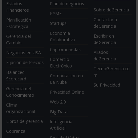
Estados
Plan de negocios
Sobre deGerencia
Financieros
PYME
Contactar a
Planificación
Startups
deGerencia
Estratégica
Economia
Escribir en
Gerencia del
Colaborativa
deGerencia
Cambio
Criptomonedas
Aliados
Negocios en USA
deGerencia
Comercio
Fijación de Precios
Electrónico
TecnoGerencia.co
Balanced
m
Computación en
Scorecard
La Nube
Su Privacidad
Gerencia del
Privacidad Online
Conocimiento
Web 2.0
Clima
organizacional
Big Data
Libros de gerencia
Inteligencia
Artificial
Cobranza
Realidad Virtual