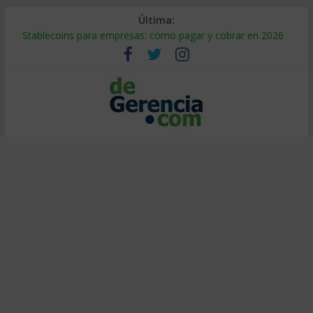
Última:
Stablecoins para empresas: cómo pagar y cobrar en 2026
Despido silencioso: qué es y por qué sale tan caro
IA en selección de personal: cómo auditarla a tiempo
Trabajo forzoso en la cadena de suministro: qué hacer
Mercado hispano de EE. UU.: cómo segmentarlo y venderle