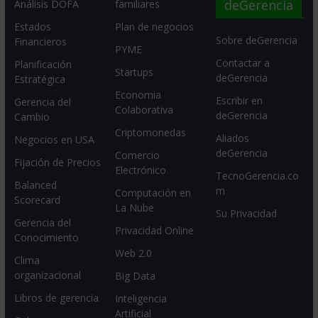
deGerencia
Análisis DOFA
familiares
Estados
Plan de negocios
Sobre deGerencia
Financieros
PYME
Contactar a
Planificación
Startups
deGerencia
Estratégica
Economia
Escribir en
Gerencia del
Colaborativa
deGerencia
Cambio
Criptomonedas
Aliados
Negocios en USA
deGerencia
Comercio
Fijación de Precios
Electrónico
TecnoGerencia.co
Balanced
m
Computación en
Scorecard
La Nube
Su Privacidad
Gerencia del
Privacidad Online
Conocimiento
Web 2.0
Clima
organizacional
Big Data
Libros de gerencia
Inteligencia
Artificial