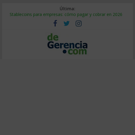
Última:
Stablecoins para empresas: cómo pagar y cobrar en 2026
Despido silencioso: qué es y por qué sale tan caro
IA en selección de personal: cómo auditarla a tiempo
Trabajo forzoso en la cadena de suministro: qué hacer
Mercado hispano de EE. UU.: cómo segmentarlo y venderle