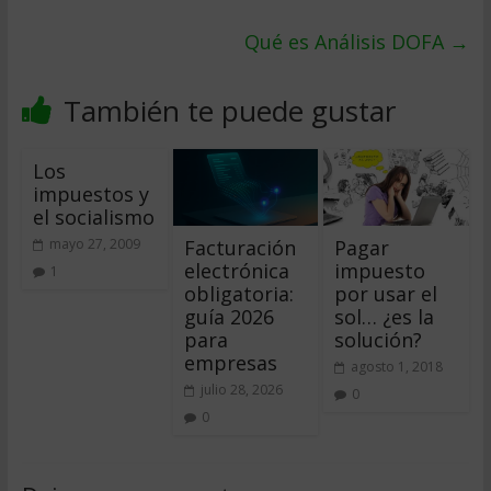
Qué es Análisis DOFA
→
También te puede gustar
Los
impuestos y
el socialismo
Facturación
Pagar
mayo 27, 2009
electrónica
impuesto
1
obligatoria:
por usar el
guía 2026
sol… ¿es la
para
solución?
empresas
agosto 1, 2018
julio 28, 2026
0
0