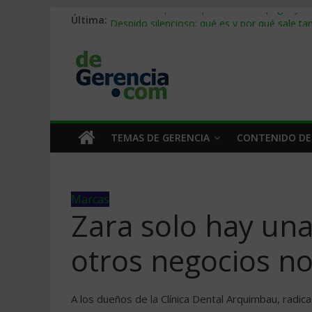
Última:
Stablecoins para empresas: cómo pagar y c
Despido silencioso: qué es y por qué sale ta
IA en selección de personal: cómo auditarla
Trabajo forzoso en la cadena de suministro:
Mercado hispano de EE. UU.: cómo segmenta
TEMAS DE GERENCIA
CONTENIDO DE
Marcas
Zara solo hay una:
otros negocios n
A los dueños de la Clínica Dental Arquimbau, radi