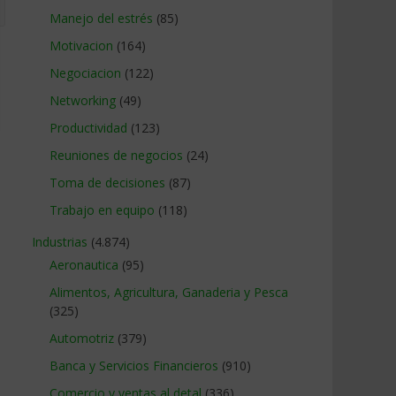
Manejo del estrés
(85)
Motivacion
(164)
Negociacion
(122)
Networking
(49)
Productividad
(123)
Reuniones de negocios
(24)
Toma de decisiones
(87)
Trabajo en equipo
(118)
Industrias
(4.874)
Aeronautica
(95)
Alimentos, Agricultura, Ganaderia y Pesca
(325)
Automotriz
(379)
Banca y Servicios Financieros
(910)
Comercio y ventas al detal
(336)