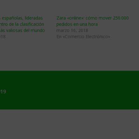
 españolas, lideradas
Zara «online»: cómo mover 250.000
tro de la clasificación
pedidos en una hora
más valiosas del mundo
marzo 16, 2018
018
En «Comercio Electrónico»
019