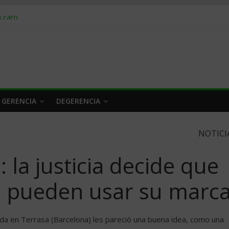
obrar en 2026
n caro
 a tiempo
 qué hacer
rlo y venderle
 GERENCIA
DEGERENCIA
NOTICI
 la justicia decide que
o pueden usar su marc
cada en Terrasa (Barcelona) les pareció una buena idea, como una