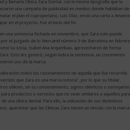
d y llamarla Clínica Zara Dental, con la misma tipografía que la
mpezaron una campaña de publicidad en medios donde hablaban de
atar el plan el copropietario, Luís Díaz, envió una carta a Amanci
par en el proyecto. Fue el inicio del fin.
, en una sentencia fechada en noviembre, que Zara solo puede
da por el Juzgado de lo Mercantil número 9 de Barcelona en febrer
como su socia, Isabel Ana Arquimbau, aprovecharon de forma
Zara. Esto les generó, según indica la sentencia, un crecimiento
icieron uso de la marca.
valoración todos los razonamientos de aquella que fue recurrida
ertido que Zara es una marca notoria”, por lo que su titular,
eros utilicen, sin su consentimiento, signos idénticos o semejante
 para productos o servicios que no sean similares a aquellos par
 una clínica dental. Para ello, la utilización de sus distintivos
ecir, aparentar que las Clínicas Zara tienen un vínculo con la marca