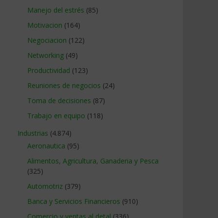
Manejo del estrés
(85)
Motivacion
(164)
Negociacion
(122)
Networking
(49)
Productividad
(123)
Reuniones de negocios
(24)
Toma de decisiones
(87)
Trabajo en equipo
(118)
Industrias
(4.874)
Aeronautica
(95)
Alimentos, Agricultura, Ganaderia y Pesca
(325)
Automotriz
(379)
Banca y Servicios Financieros
(910)
Comercio y ventas al detal
(336)