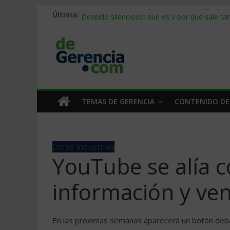
Última:
Stablecoins para empresas: cómo pagar y c
Despido silencioso: qué es y por qué sale ta
IA en selección de personal: cómo auditarla
Trabajo forzoso en la cadena de suministro:
Mercado hispano de EE. UU.: cómo segmenta
TEMAS DE GERENCIA
CONTENIDO DE
Otras industrias
YouTube se alía 
información y ven
En las próximas semanas aparecerá un botón debaj