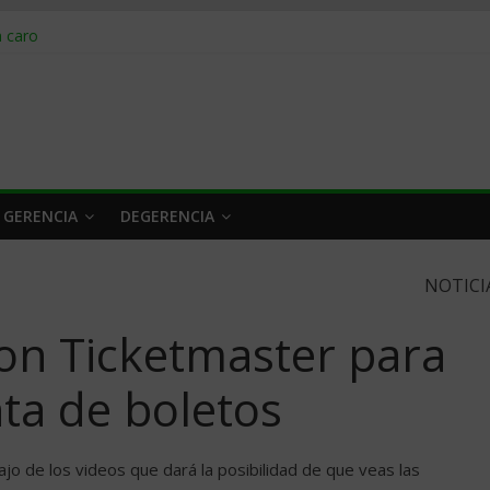
obrar en 2026
n caro
 a tiempo
 qué hacer
rlo y venderle
 GERENCIA
DEGERENCIA
NOTICI
con Ticketmaster para
ta de boletos
o de los videos que dará la posibilidad de que veas las