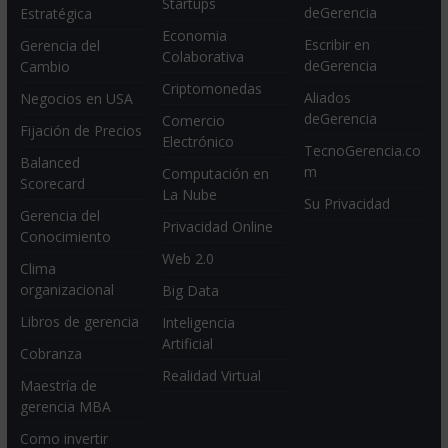
Startups
deGerencia
Estratégica
Economia
Escribir en
Gerencia del
Colaborativa
deGerencia
Cambio
Criptomonedas
Aliados
Negocios en USA
deGerencia
Comercio
Fijación de Precios
Electrónico
TecnoGerencia.co
Balanced
m
Computación en
Scorecard
La Nube
Su Privacidad
Gerencia del
Privacidad Online
Conocimiento
Web 2.0
Clima
organizacional
Big Data
Libros de gerencia
Inteligencia
Artificial
Cobranza
Realidad Virtual
Maestría de
gerencia MBA
Como invertir