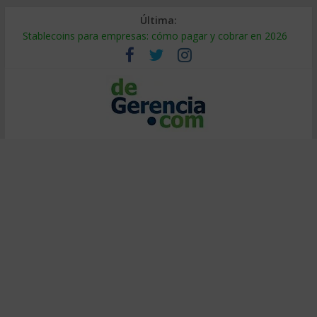
Última:
Stablecoins para empresas: cómo pagar y cobrar en 2026
Despido silencioso: qué es y por qué sale tan caro
IA en selección de personal: cómo auditarla a tiempo
Trabajo forzoso en la cadena de suministro: qué hacer
Mercado hispano de EE. UU.: cómo segmentarlo y venderle