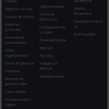
deGerencia
Cambio
Criptomonedas
Aliados
Negocios en USA
deGerencia
Comercio
Fijación de Precios
Electrónico
TecnoGerencia.co
Balanced
m
Computación en
Scorecard
La Nube
Su Privacidad
Gerencia del
Privacidad Online
Conocimiento
Web 2.0
Clima
organizacional
Big Data
Libros de gerencia
Inteligencia
Artificial
Cobranza
Realidad Virtual
Maestría de
gerencia MBA
Como invertir
Compensacion y
Salario