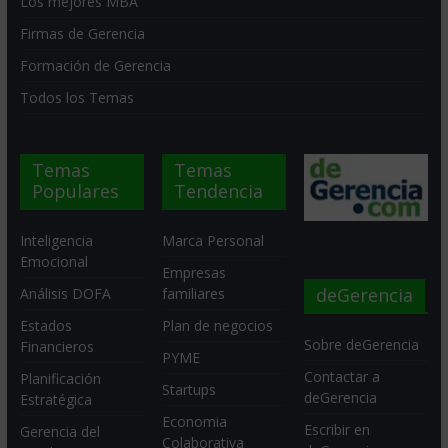
Los mejores MBA
Firmas de Gerencia
Formación de Gerencia
Todos los Temas
Temas
Temas
Populares
Tendencia
Inteligencia
Marca Personal
Emocional
Empresas
deGerencia
Análisis DOFA
familiares
Estados
Plan de negocios
Sobre deGerencia
Financieros
PYME
Contactar a
Planificación
Startups
deGerencia
Estratégica
Economia
Escribir en
Gerencia del
Colaborativa