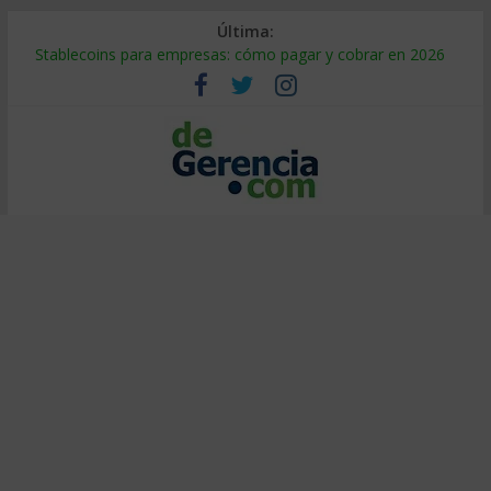
Última:
Stablecoins para empresas: cómo pagar y cobrar en 2026
Despido silencioso: qué es y por qué sale tan caro
IA en selección de personal: cómo auditarla a tiempo
Trabajo forzoso en la cadena de suministro: qué hacer
Mercado hispano de EE. UU.: cómo segmentarlo y venderle