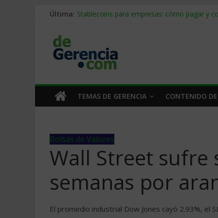
Última:
Stablecoins para empresas: cómo pagar y c
Despido silencioso: qué es y por qué sale ta
IA en selección de personal: cómo auditarla
Trabajo forzoso en la cadena de suministro:
Mercado hispano de EE. UU.: cómo segmenta
TEMAS DE GERENCIA
CONTENIDO DE
Bolsas de Valores
Wall Street sufre
semanas por aran
El promedio industrial Dow Jones cayó 2.93%, el