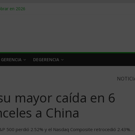
obrar en 2026
n caro
 a tiempo
 qué hacer
rlo y venderle
 GERENCIA
DEGERENCIA
NOTICI
 su mayor caída en 6
celes a China
 S&P 500 perdió 2.52% y el Nasdaq Composite retrocedió 2.43%…