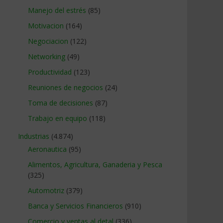
Manejo del estrés
(85)
Motivacion
(164)
Negociacion
(122)
Networking
(49)
Productividad
(123)
Reuniones de negocios
(24)
Toma de decisiones
(87)
Trabajo en equipo
(118)
Industrias
(4.874)
Aeronautica
(95)
Alimentos, Agricultura, Ganaderia y Pesca
(325)
Automotriz
(379)
Banca y Servicios Financieros
(910)
Comercio y ventas al detal
(336)