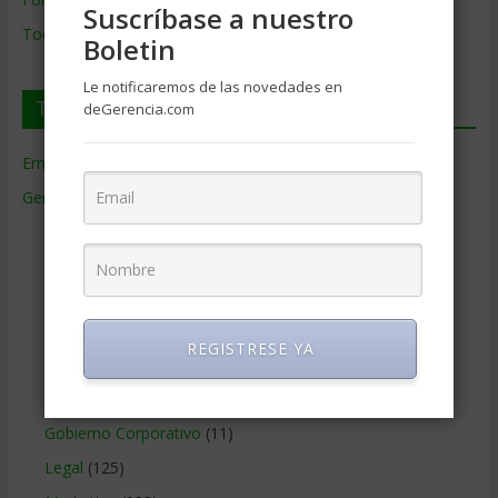
Suscríbase a nuestro
Todos los Temas
Boletin
Le notificaremos de las novedades en
Temas de Gerencia
deGerencia.com
Empresas de Gerencia
(38)
Gerencia
(9.477)
Ciencias Económicas
(80)
Contabilidad
(466)
Educacion Gerencial
(454)
Estrategia Empresarial
(304)
REGISTRESE YA
Finanzas Corporativas
(748)
Gerencia social y ambiental
(223)
Gobierno Corporativo
(11)
Legal
(125)