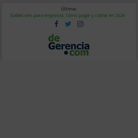
Última:
Stablecoins para empresas: cómo pagar y cobrar en 2026
Despido silencioso: qué es y por qué sale tan caro
IA en selección de personal: cómo auditarla a tiempo
Trabajo forzoso en la cadena de suministro: qué hacer
Mercado hispano de EE. UU.: cómo segmentarlo y venderle