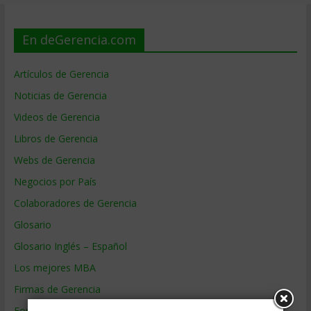
En deGerencia.com
Artículos de Gerencia
Noticias de Gerencia
Videos de Gerencia
Libros de Gerencia
Webs de Gerencia
Negocios por País
Colaboradores de Gerencia
Glosario
Glosario Inglés – Español
Los mejores MBA
Firmas de Gerencia
Formación de Gerencia