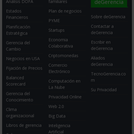
deGerencia
Análisis DOFA
familiares
Estados
Plan de negocios
Sobre deGerencia
Financieros
PYME
Contactar a
Planificación
Startups
deGerencia
Estratégica
Economia
Escribir en
Gerencia del
Colaborativa
deGerencia
Cambio
Criptomonedas
Aliados
Negocios en USA
deGerencia
Comercio
Fijación de Precios
Electrónico
TecnoGerencia.co
Balanced
m
Computación en
Scorecard
La Nube
Su Privacidad
Gerencia del
Privacidad Online
Conocimiento
Web 2.0
Clima
organizacional
Big Data
Libros de gerencia
Inteligencia
Artificial